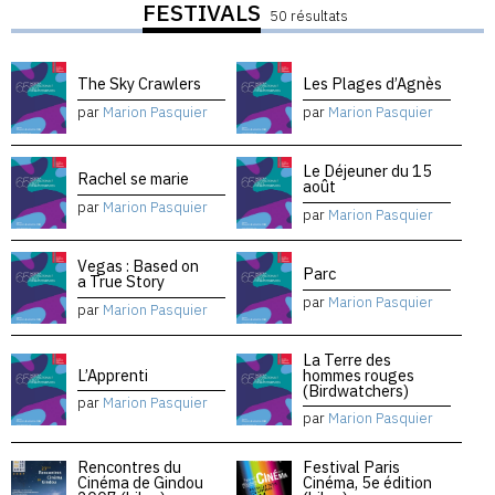
FESTIVALS
50 résultats
The Sky Crawlers
Les Plages d’Agnès
par
Marion Pasquier
par
Marion Pasquier
Le Déjeuner du 15
Rachel se marie
août
par
Marion Pasquier
par
Marion Pasquier
Vegas : Based on
Parc
a True Story
par
Marion Pasquier
par
Marion Pasquier
La Terre des
L’Apprenti
hommes rouges
(Birdwatchers)
par
Marion Pasquier
par
Marion Pasquier
Rencontres du
Festival Paris
Cinéma de Gindou
Cinéma, 5e édition