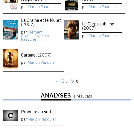
par
Marion Pasquier
par
Marion Pasquier
La Graine et le Mulet
Le Corps sublimé
(2007)
(2007)
par
Clément
Graminiès
,
Marion
par
Marion Pasquier
Pasquier
Caramel
(2007)
par
Marion Pasquier
←
1
…
5
6
ANALYSES
1 résultats
Produire au sud
par
Marion Pasquier