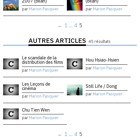
2007 (bilan)
(bilan)
par
Marion Pasquier
par
Marion Pasquier
←
1
…
4
5
AUTRES ARTICLES
45 résultats
Le scandale de la
Hou Hsiao-Hsien
distribution des films
par
Marion Pasquier
par
Marion Pasquier
Les Leçons de
Still Life / Dong
cinéma
par
Marion Pasquier
par
Marion Pasquier
Chu Tien Wen
par
Marion Pasquier
←
1
…
4
5