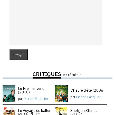
CRITIQUES
57 résultats
Le Premier venu
L’Heure d’été
(2008)
(2008)
par
Marion Pasquier
par
Marion Pasquier
Le Voyage du ballon
Shotgun Stories
rouge
(2007)
(2007)