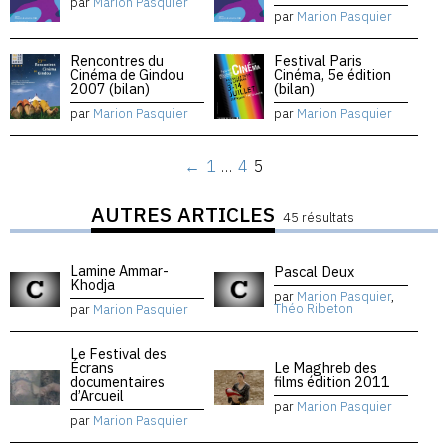
par
Marion Pasquier
par
Marion Pasquier
Rencontres du
Festival Paris
Cinéma de Gindou
Cinéma, 5e édition
2007 (bilan)
(bilan)
par
Marion Pasquier
par
Marion Pasquier
←
1
…
4
5
AUTRES ARTICLES
45 résultats
Lamine Ammar-
Pascal Deux
Khodja
par
Marion Pasquier
,
Théo Ribeton
par
Marion Pasquier
Le Festival des
Écrans
Le Maghreb des
documentaires
films édition 2011
d’Arcueil
par
Marion Pasquier
par
Marion Pasquier