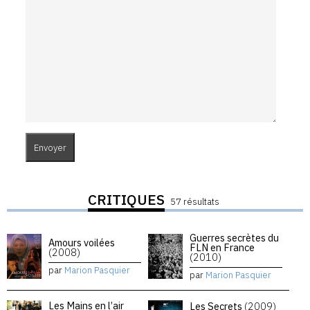
CRITIQUES
57 résultats
Guerres secrètes du
Amours voilées
FLN en France
(2008)
(2010)
par
Marion Pasquier
par
Marion Pasquier
Les Mains en l’air
Les Secrets
(2009)