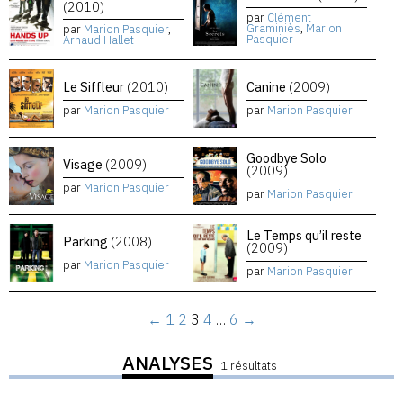
(2010)
par
Clément
Graminiès
,
Marion
par
Marion Pasquier
,
Pasquier
Arnaud Hallet
Le Siffleur
(2010)
Canine
(2009)
par
Marion Pasquier
par
Marion Pasquier
Goodbye Solo
Visage
(2009)
(2009)
par
Marion Pasquier
par
Marion Pasquier
Le Temps qu’il reste
Parking
(2008)
(2009)
par
Marion Pasquier
par
Marion Pasquier
←
1
2
3
4
…
6
→
ANALYSES
1 résultats