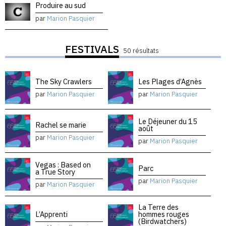
Produire au sud
par
Marion Pasquier
FESTIVALS
50 résultats
The Sky Crawlers
Les Plages d’Agnès
par
Marion Pasquier
par
Marion Pasquier
Le Déjeuner du 15
Rachel se marie
août
par
Marion Pasquier
par
Marion Pasquier
Vegas : Based on
Parc
a True Story
par
Marion Pasquier
par
Marion Pasquier
La Terre des
L’Apprenti
hommes rouges
(Birdwatchers)