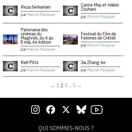
Carine May et Hakim
Reza Serkanian
Zouhani
par
Marion Pasquier
par
Marion Pasquier
Panorama des
cinémas du
Festival du Film de
Maghreb, du 4 au
Femmes de Créteil
8 mai, 6e édition
par
Marion Pasquier
par
Marion Pasquier
Rafi Pitts
Jia Zhang-ke
par
Marion Pasquier
par
Marion Pasquier
←
1
2
3
…
5
→
QUI SOMMES-NOUS ?