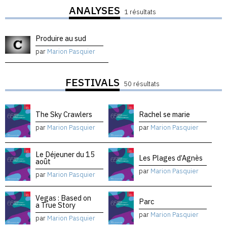
ANALYSES
1 résultats
Produire au sud
par
Marion Pasquier
FESTIVALS
50 résultats
The Sky Crawlers
Rachel se marie
par
Marion Pasquier
par
Marion Pasquier
Le Déjeuner du 15
Les Plages d’Agnès
août
par
Marion Pasquier
par
Marion Pasquier
Vegas : Based on
Parc
a True Story
par
Marion Pasquier
par
Marion Pasquier