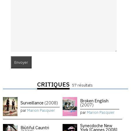
CRITIQUES
57 résultats
Broken English
Surveillance
(2008)
(2007)
par
Marion Pasquier
par
Marion Pasquier
Synecdoche New
Biùtiful Cauntri
York [Cannes 2008]