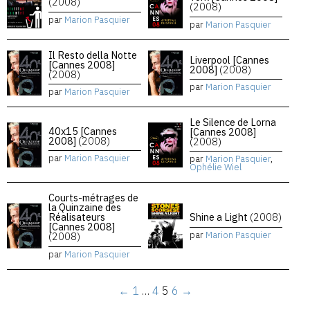
(2008)
(2008)
par
Marion Pasquier
par
Marion Pasquier
Il Resto della Notte
Liverpool [Cannes
[Cannes 2008]
2008]
(2008)
(2008)
par
Marion Pasquier
par
Marion Pasquier
Le Silence de Lorna
40x15 [Cannes
[Cannes 2008]
2008]
(2008)
(2008)
par
Marion Pasquier
par
Marion Pasquier
,
Ophélie Wiel
Courts-métrages de
la Quinzaine des
Réalisateurs
Shine a Light
(2008)
[Cannes 2008]
par
Marion Pasquier
(2008)
par
Marion Pasquier
←
1
…
4
5
6
→