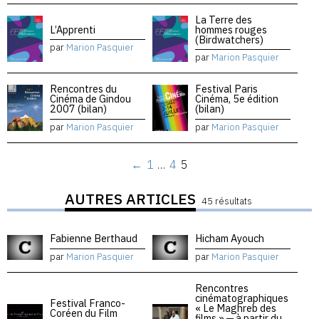
La Terre des
L’Apprenti
hommes rouges
(Birdwatchers)
par
Marion Pasquier
par
Marion Pasquier
Rencontres du
Festival Paris
Cinéma de Gindou
Cinéma, 5e édition
2007 (bilan)
(bilan)
par
Marion Pasquier
par
Marion Pasquier
←
1
…
4
5
AUTRES ARTICLES
45 résultats
Fabienne Berthaud
Hicham Ayouch
par
Marion Pasquier
par
Marion Pasquier
Rencontres
cinématographiques
Festival Franco-
« Le Maghreb des
Coréen du Film
films » — à partir du