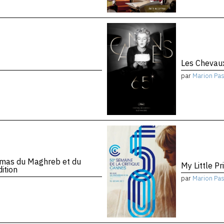
Les Chevau
par
Marion Pa
mas du Maghreb et du
My Little Pr
ition
par
Marion Pa