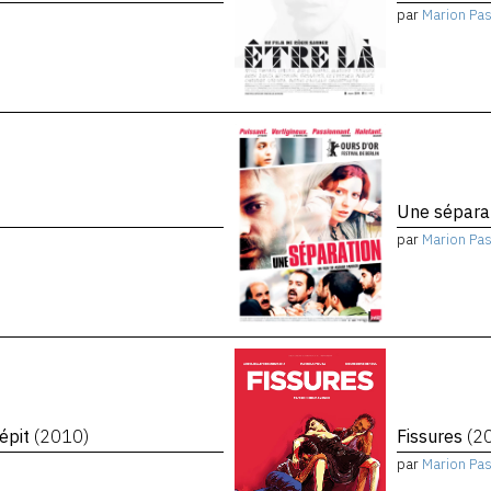
par
Marion Pa
Une sépara
par
Marion Pa
répit
(2010)
Fissures
(2
par
Marion Pa