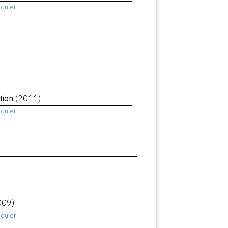
squier
tion
(2011)
squier
009)
squier