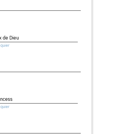
x de Dieu
squier
incess
squier