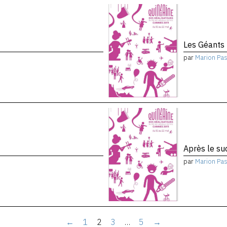
Les Géants
par
Marion Pa
Après le su
par
Marion Pa
←
1
2
3
…
5
→