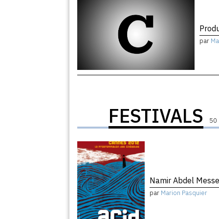
Produ
par
Ma
FESTIVALS
50 
Namir Abdel Mess
par
Marion Pasquier