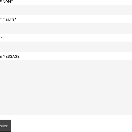
E NOM
*
E E-MAIL
*
T
*
E MESSAGE