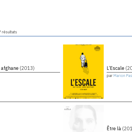
 résultats
e afghane
(2013)
L’Escale
(2
par
Marion Pa
Être là
(20