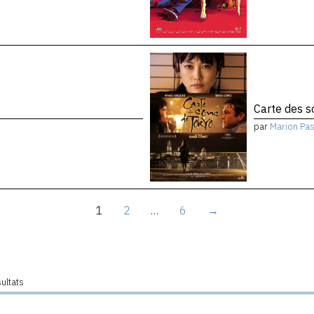
Carte des 
par
Marion Pa
1
2
…
6
→
sultats