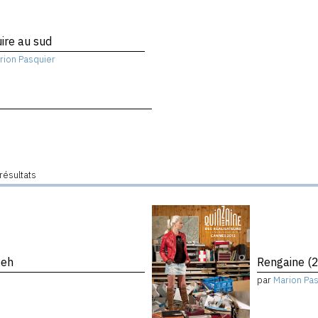
ire au sud
rion Pasquier
résultats
eeh
Rengaine (2
par
Marion Pa