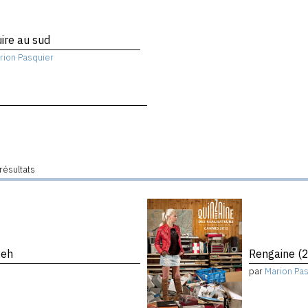
ire au sud
rion Pasquier
résultats
eeh
Rengaine (2
par
Marion Pa