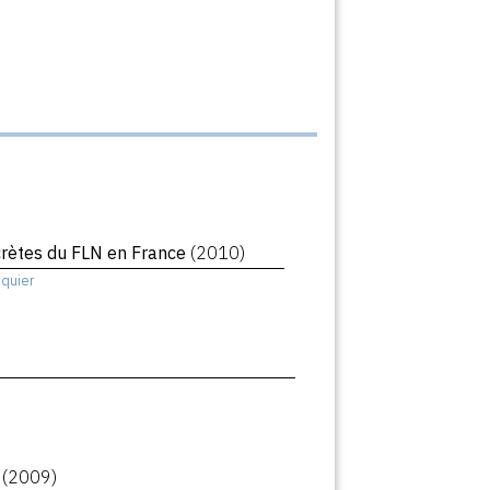
crètes du FLN en France
(2010)
squier
s
(2009)