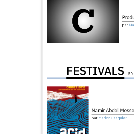
Produ
par
Ma
FESTIVALS
50 
Namir Abdel Mess
par
Marion Pasquier