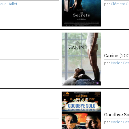
aud Hallet
par
Clément G
Canine
(20
par
Marion Pa
Goodbye S
par
Marion Pa