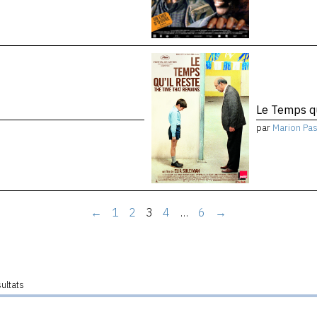
Le Temps qu
par
Marion Pa
←
1
2
3
4
…
6
→
sultats