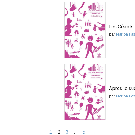
Les Géants
par
Marion Pa
Après le su
par
Marion Pa
←
1
2
3
…
5
→