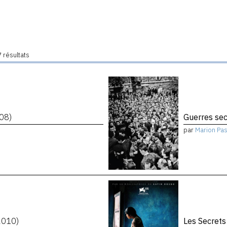
 résultats
08)
Guerres se
par
Marion Pa
2010)
Les Secret