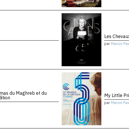
Les Chevau
par
Marion Pa
mas du Maghreb et du
My Little Pr
ition
par
Marion Pa