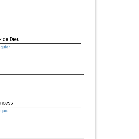
x de Dieu
squier
incess
squier