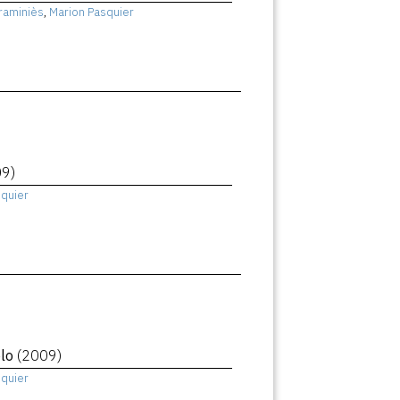
raminiès
,
Marion Pasquier
09)
squier
olo
(2009)
squier