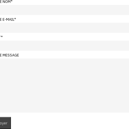
E NOM
*
E E-MAIL
*
T
*
E MESSAGE