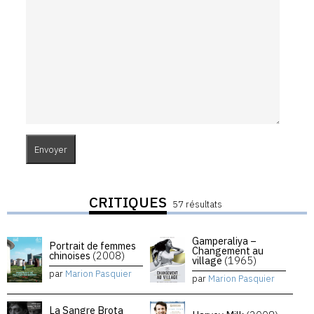
CRITIQUES
57 résultats
Gamperaliya –
Portrait de femmes
Changement au
chinoises
(2008)
village
(1965)
par
Marion Pasquier
par
Marion Pasquier
La Sangre Brota