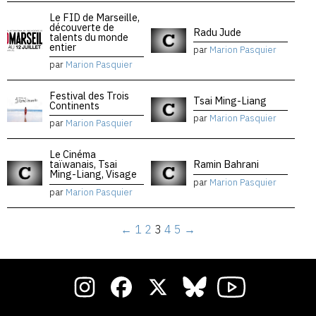
Le FID de Marseille,
découverte de
Radu Jude
talents du monde
entier
par
Marion Pasquier
par
Marion Pasquier
Festival des Trois
Tsai Ming-Liang
Continents
par
Marion Pasquier
par
Marion Pasquier
Le Cinéma
taïwanais, Tsai
Ramin Bahrani
Ming-Liang, Visage
par
Marion Pasquier
par
Marion Pasquier
←
1
2
3
4
5
→