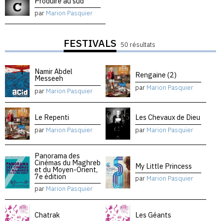
Produire au sud
par
Marion Pasquier
FESTIVALS
50 résultats
Namir Abdel
Rengaine (2)
Messeeh
par
Marion Pasquier
par
Marion Pasquier
Le Repenti
Les Chevaux de Dieu
par
Marion Pasquier
par
Marion Pasquier
Panorama des
Cinémas du Maghreb
My Little Princess
et du Moyen-Orient,
7e édition
par
Marion Pasquier
par
Marion Pasquier
Chatrak
Les Géants