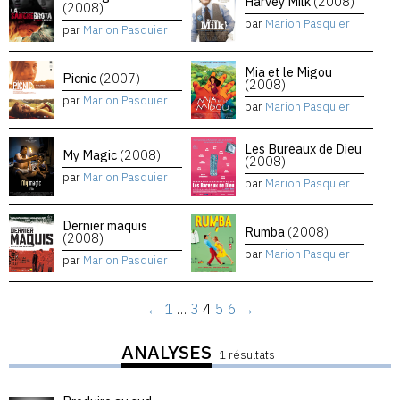
Harvey Milk
(2008)
(2008)
par
Marion Pasquier
par
Marion Pasquier
Mia et le Migou
Picnic
(2007)
(2008)
par
Marion Pasquier
par
Marion Pasquier
Les Bureaux de Dieu
My Magic
(2008)
(2008)
par
Marion Pasquier
par
Marion Pasquier
Dernier maquis
Rumba
(2008)
(2008)
par
Marion Pasquier
par
Marion Pasquier
←
1
…
3
4
5
6
→
ANALYSES
1 résultats