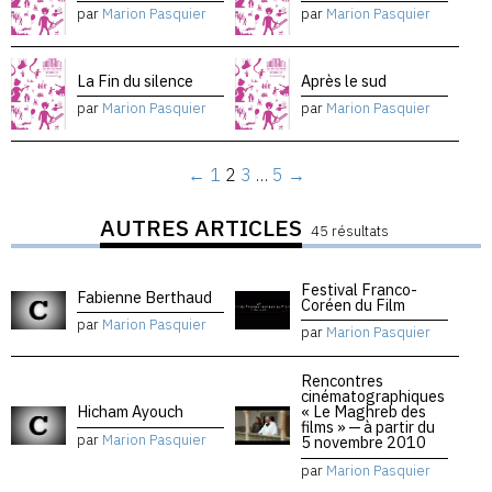
par
Marion Pasquier
par
Marion Pasquier
La Fin du silence
Après le sud
par
Marion Pasquier
par
Marion Pasquier
←
1
2
3
…
5
→
AUTRES ARTICLES
45 résultats
Festival Franco-
Fabienne Berthaud
Coréen du Film
par
Marion Pasquier
par
Marion Pasquier
Rencontres
cinématographiques
Hicham Ayouch
« Le Maghreb des
films » — à partir du
par
Marion Pasquier
5 novembre 2010
par
Marion Pasquier