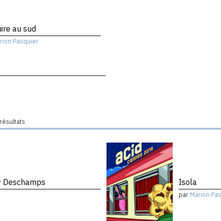
ire au sud
rion Pasquier
résultats
ny Deschamps
Isola
par
Marion Pa