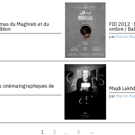
mas du Maghreb et du
FID 2012 :
ition
ombre / Ba
par
Marion Pa
 cinématographiques de
Majdi Lakh
par
Marion Pa
1
2
…
5
→