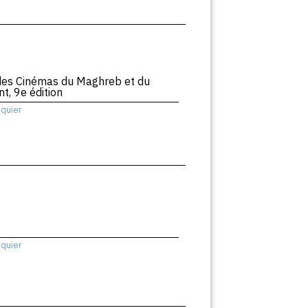
es Cinémas du Maghreb et du
t, 9e édition
squier
squier