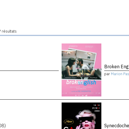
 résultats
)
Broken Eng
par
Marion Pa
08)
Synecdoche