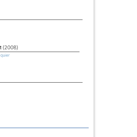
ht
(2008)
squier