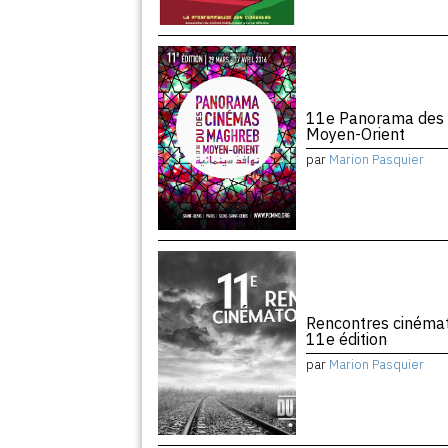
11e Panorama des 
Moyen-Orient
par
Marion Pasquier
Rencontres cinémat
11e édition
par
Marion Pasquier