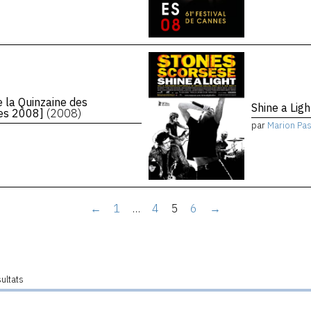
 la Quinzaine des
Shine a Lig
nes 2008]
(2008)
par
Marion Pa
←
1
…
4
5
6
→
sultats