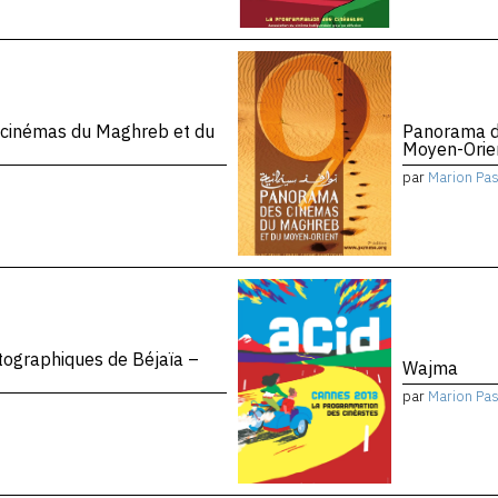
cinémas du Maghreb et du
Panorama d
Moyen-Orien
par
Marion Pa
ographiques de Béjaïa –
Wajma
par
Marion Pa