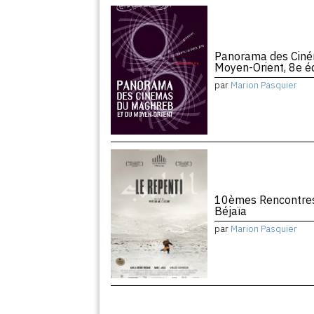
Panorama des Ciné
Moyen-Orient, 8e éd
par
Marion Pasquier
10èmes Rencontres
Béjaïa
par
Marion Pasquier