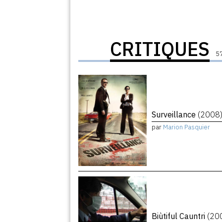
CRITIQUES
57
Surveillance
(2008
par
Marion Pasquier
Biùtiful Cauntri
(20