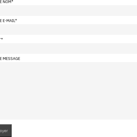
E NOM
*
E E-MAIL
*
T
*
E MESSAGE