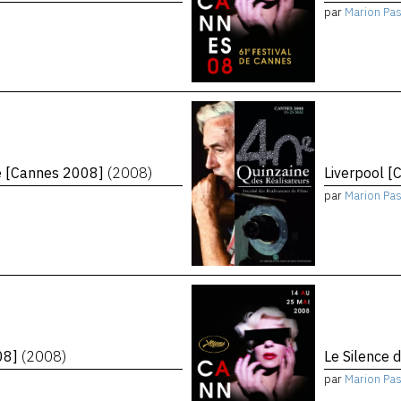
par
Marion Pa
te [Cannes 2008]
(2008)
Liverpool 
par
Marion Pa
08]
(2008)
Le Silence 
par
Marion Pas