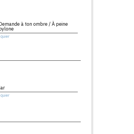
 Demande à ton ombre / À peine
bylone
squier
dar
squier