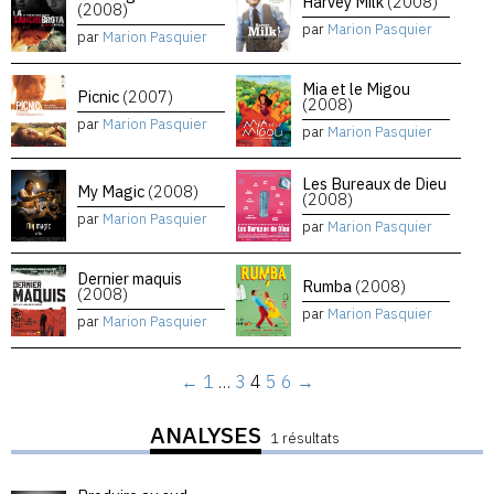
Harvey Milk
(2008)
(2008)
par
Marion Pasquier
par
Marion Pasquier
Mia et le Migou
Picnic
(2007)
(2008)
par
Marion Pasquier
par
Marion Pasquier
Les Bureaux de Dieu
My Magic
(2008)
(2008)
par
Marion Pasquier
par
Marion Pasquier
Dernier maquis
Rumba
(2008)
(2008)
par
Marion Pasquier
par
Marion Pasquier
←
1
…
3
4
5
6
→
ANALYSES
1 résultats