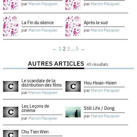
par
Marion Pasquier
par
Marion Pasquier
La Fin du silence
Après le sud
par
Marion Pasquier
par
Marion Pasquier
←
1
2
3
…
5
→
AUTRES ARTICLES
45 résultats
Le scandale de la
Hou Hsiao-Hsien
distribution des films
par
Marion Pasquier
par
Marion Pasquier
Les Leçons de
Still Life / Dong
cinéma
par
Marion Pasquier
par
Marion Pasquier
Chu Tien Wen