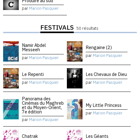
Produire au sud
par
Marion Pasquier
FESTIVALS
50 résultats
Namir Abdel
Rengaine (2)
Messeeh
par
Marion Pasquier
par
Marion Pasquier
Le Repenti
Les Chevaux de Dieu
par
Marion Pasquier
par
Marion Pasquier
Panorama des
Cinémas du Maghreb
My Little Princess
et du Moyen-Orient,
7e édition
par
Marion Pasquier
par
Marion Pasquier
Chatrak
Les Géants