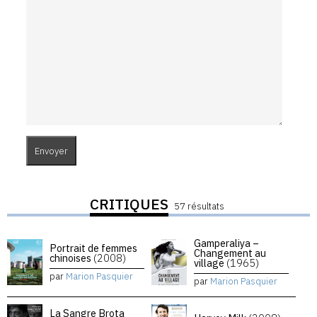
CRITIQUES
57 résultats
Gamperaliya –
Portrait de femmes
Changement au
chinoises
(2008)
village
(1965)
par
Marion Pasquier
par
Marion Pasquier
La Sangre Brota