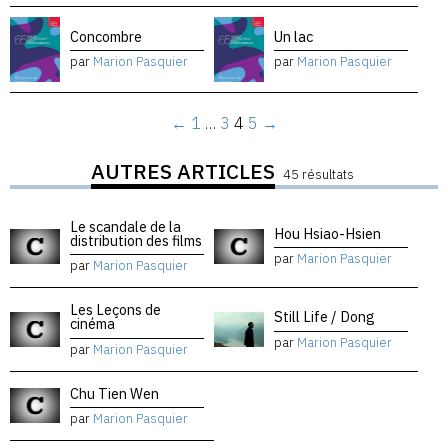
Concombre
Un lac
par
Marion Pasquier
par
Marion Pasquier
←
1
…
3
4
5
→
AUTRES ARTICLES
45 résultats
Le scandale de la
Hou Hsiao-Hsien
distribution des films
par
Marion Pasquier
par
Marion Pasquier
Les Leçons de
Still Life / Dong
cinéma
par
Marion Pasquier
par
Marion Pasquier
Chu Tien Wen
par
Marion Pasquier