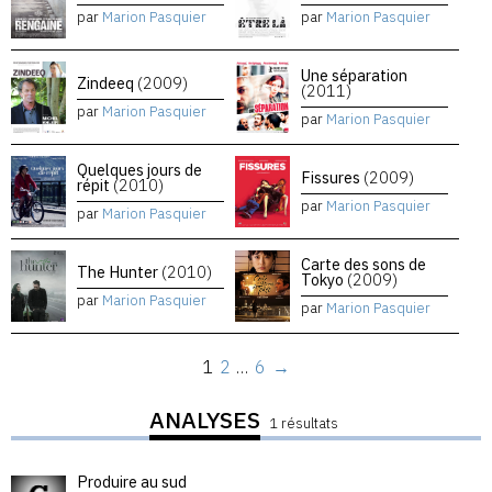
par
Marion Pasquier
par
Marion Pasquier
Une séparation
Zindeeq
(2009)
(2011)
par
Marion Pasquier
par
Marion Pasquier
Quelques jours de
Fissures
(2009)
répit
(2010)
par
Marion Pasquier
par
Marion Pasquier
Carte des sons de
The Hunter
(2010)
Tokyo
(2009)
par
Marion Pasquier
par
Marion Pasquier
1
2
…
6
→
ANALYSES
1 résultats
Produire au sud