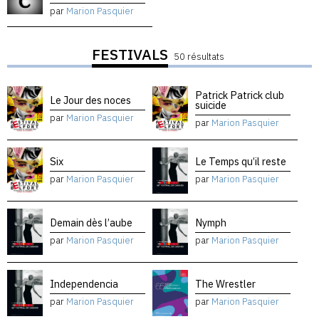
par
Marion Pasquier
FESTIVALS
50 résultats
Patrick Patrick club
Le Jour des noces
suicide
par
Marion Pasquier
par
Marion Pasquier
Six
Le Temps qu’il reste
par
Marion Pasquier
par
Marion Pasquier
Demain dès l’aube
Nymph
par
Marion Pasquier
par
Marion Pasquier
Independencia
The Wrestler
par
Marion Pasquier
par
Marion Pasquier