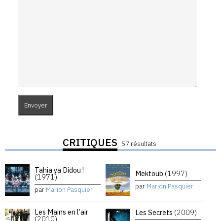
CRITIQUES
57 résultats
Tahia ya Didou !
Mektoub
(1997)
(1971)
par
Marion Pasquier
par
Marion Pasquier
Les Mains en l’air
Les Secrets
(2009)
(2010)