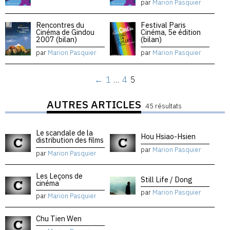
par
Marion Pasquier
Rencontres du
Festival Paris
Cinéma de Gindou
Cinéma, 5e édition
2007 (bilan)
(bilan)
par
Marion Pasquier
par
Marion Pasquier
←
1
…
4
5
AUTRES ARTICLES
45 résultats
Le scandale de la
Hou Hsiao-Hsien
distribution des films
par
Marion Pasquier
par
Marion Pasquier
Les Leçons de
Still Life / Dong
cinéma
par
Marion Pasquier
par
Marion Pasquier
Chu Tien Wen