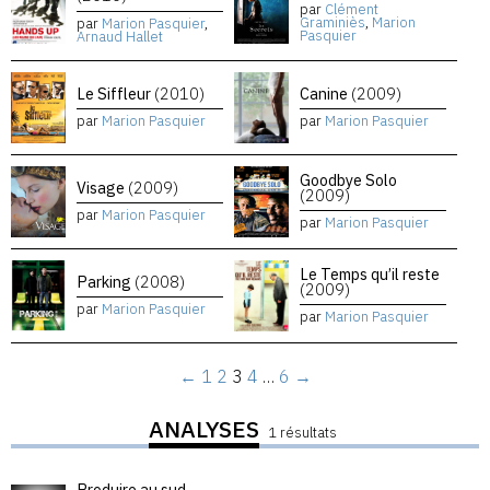
par
Clément
Graminiès
,
Marion
par
Marion Pasquier
,
Pasquier
Arnaud Hallet
Le Siffleur
(2010)
Canine
(2009)
par
Marion Pasquier
par
Marion Pasquier
Goodbye Solo
Visage
(2009)
(2009)
par
Marion Pasquier
par
Marion Pasquier
Le Temps qu’il reste
Parking
(2008)
(2009)
par
Marion Pasquier
par
Marion Pasquier
←
1
2
3
4
…
6
→
ANALYSES
1 résultats
Produire au sud