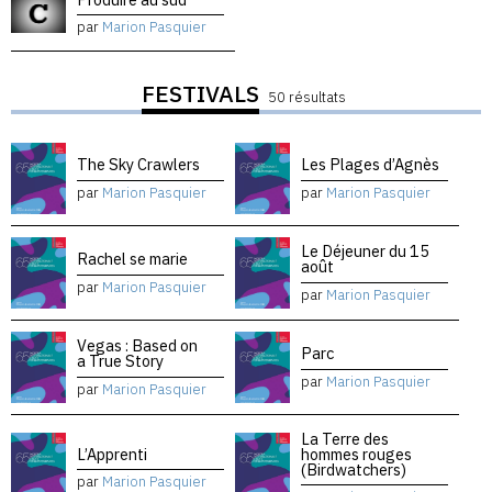
par
Marion Pasquier
FESTIVALS
50 résultats
The Sky Crawlers
Les Plages d’Agnès
par
Marion Pasquier
par
Marion Pasquier
Le Déjeuner du 15
Rachel se marie
août
par
Marion Pasquier
par
Marion Pasquier
Vegas : Based on
Parc
a True Story
par
Marion Pasquier
par
Marion Pasquier
La Terre des
L’Apprenti
hommes rouges
(Birdwatchers)
par
Marion Pasquier