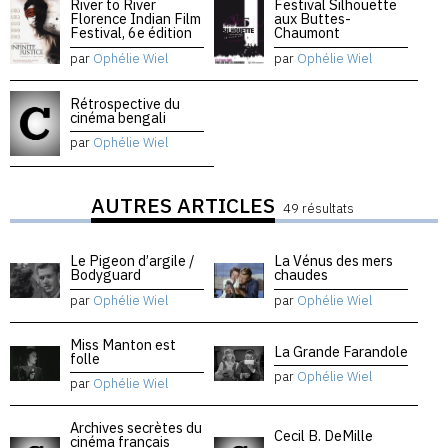
River to River
Festival Silhouette
Florence Indian Film
aux Buttes-
Festival, 6e édition
Chaumont
par
Ophélie Wiel
par
Ophélie Wiel
Rétrospective du
cinéma bengali
par
Ophélie Wiel
AUTRES ARTICLES
49 résultats
Le Pigeon d’argile /
La Vénus des mers
Bodyguard
chaudes
par
Ophélie Wiel
par
Ophélie Wiel
Miss Manton est
La Grande Farandole
folle
par
Ophélie Wiel
par
Ophélie Wiel
Archives secrètes du
Cecil B. DeMille
cinéma français