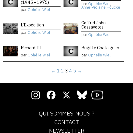
(1945 – 1975)
par
Ophélie Wiel
,
Anne-Violaine Houcke
par
Ophélie Wiel
Coffret John
L’Expédition
Cassavetes
par
Ophélie Wiel
par
Ophélie Wiel
Richard III
Brigitte Chataignier
par
Ophélie Wiel
par
Ophélie Wiel
←
1
2
3
4
5
→
QUI SOMMES-NOUS ?
CONTACT
NEWSLETTER