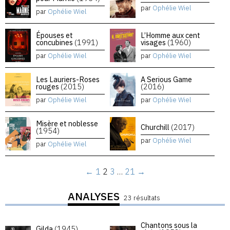
par
Ophélie Wiel
par
Ophélie Wiel
Épouses et
L’Homme aux cent
concubines
(1991)
visages
(1960)
par
Ophélie Wiel
par
Ophélie Wiel
Les Lauriers-Roses
A Serious Game
rouges
(2015)
(2016)
par
Ophélie Wiel
par
Ophélie Wiel
Misère et noblesse
Churchill
(2017)
(1954)
par
Ophélie Wiel
par
Ophélie Wiel
←
1
2
3
…
21
→
ANALYSES
23 résultats
Chantons sous la
Gilda
(1945)