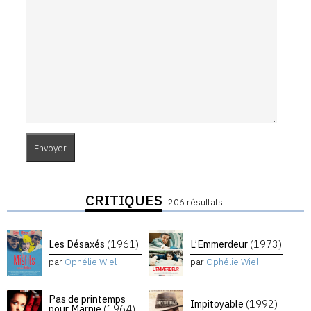
CRITIQUES
206 résultats
Les Désaxés
(1961)
L’Emmerdeur
(1973)
par
Ophélie Wiel
par
Ophélie Wiel
Pas de printemps
Impitoyable
(1992)
pour Marnie
(1964)