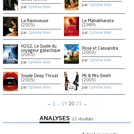
par
Ophélie Wiel
par
Ophélie Wiel
La Ravisseuse
Le Mahabharata
(2005)
(1989)
par
Ophélie Wiel
par
Ophélie Wiel
H2G2, Le Guide du
Rose et Cassandra
voyageur galactique
(2003)
(2005)
par
Ophélie Wiel
par
Ophélie Wiel
Inside Deep Throat
Mr & Mrs Smith
(2005)
(2005)
par
Ophélie Wiel
par
Ophélie Wiel
←
1
…
19
20
21
→
ANALYSES
23 résultats