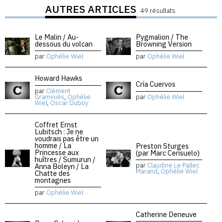
AUTRES ARTICLES
49 résultats
Le Malin / Au-
Pygmalion / The
dessous du volcan
Browning Version
par
Ophélie Wiel
par
Ophélie Wiel
Howard Hawks
Cría Cuervos
par
Clément
Graminiès
,
Ophélie
par
Ophélie Wiel
Wiel
,
Oscar Duboy
Coffret Ernst
Lubitsch : Je ne
voudrais pas être un
homme / La
Preston Sturges
Princesse aux
(par Marc Cerisuelo)
huîtres / Sumurun /
par
Claudine Le Pallec
Anna Boleyn / La
Marand
,
Ophélie Wiel
Chatte des
montagnes
par
Ophélie Wiel
Catherine Deneuve