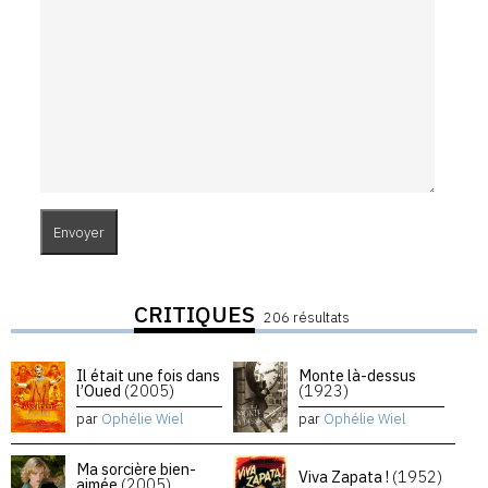
CRITIQUES
206 résultats
Il était une fois dans
Monte là-dessus
l’Oued
(2005)
(1923)
par
Ophélie Wiel
par
Ophélie Wiel
Ma sorcière bien-
Viva Zapata !
(1952)
aimée
(2005)