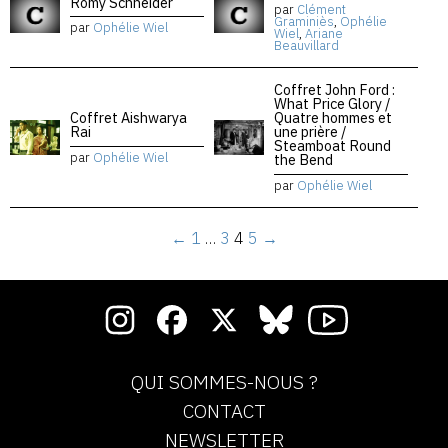
Romy Schneider
par
Clément
Graminiès
,
Ophélie
par
Ophélie Wiel
Wiel
,
Ariane
Beauvillard
Coffret John Ford :
What Price Glory /
Coffret Aishwarya
Quatre hommes et
Rai
une prière /
Steamboat Round
par
Ophélie Wiel
the Bend
par
Ophélie Wiel
←
1
…
3
4
5
→
QUI SOMMES-NOUS ?
CONTACT
NEWSLETTER