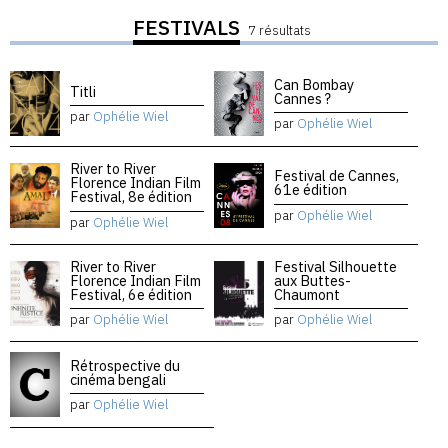
FESTIVALS
7 résultats
Can Bombay
Titli
Cannes ?
par
Ophélie Wiel
par
Ophélie Wiel
River to River
Festival de Cannes,
Florence Indian Film
61e édition
Festival, 8e édition
par
Ophélie Wiel
par
Ophélie Wiel
River to River
Festival Silhouette
Florence Indian Film
aux Buttes-
Festival, 6e édition
Chaumont
par
Ophélie Wiel
par
Ophélie Wiel
Rétrospective du
cinéma bengali
par
Ophélie Wiel