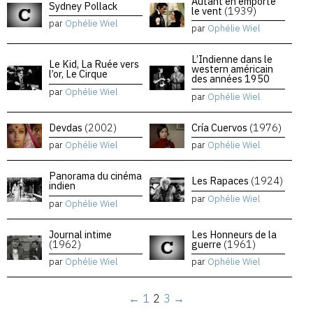
Autant en emporte
Sydney Pollack
le vent
(1939)
par
Ophélie Wiel
par
Ophélie Wiel
L’Indienne dans le
Le Kid, La Ruée vers
western américain
l’or, Le Cirque
des années 1950
par
Ophélie Wiel
par
Ophélie Wiel
Devdas
(2002)
Cría Cuervos
(1976)
par
Ophélie Wiel
par
Ophélie Wiel
Panorama du cinéma
Les Rapaces
(1924)
indien
par
Ophélie Wiel
par
Ophélie Wiel
Journal intime
Les Honneurs de la
(1962)
guerre
(1961)
par
Ophélie Wiel
par
Ophélie Wiel
←
1
2
3
→