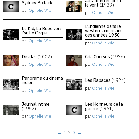
Autant en emporte
Sydney Pollack
le vent
(1939)
par
Ophélie Wiel
par
Ophélie Wiel
L’Indienne dans le
Le Kid, La Ruée vers
western américain
l’or, Le Cirque
des années 1950
par
Ophélie Wiel
par
Ophélie Wiel
Devdas
(2002)
Cría Cuervos
(1976)
par
Ophélie Wiel
par
Ophélie Wiel
Panorama du cinéma
Les Rapaces
(1924)
indien
par
Ophélie Wiel
par
Ophélie Wiel
Journal intime
Les Honneurs de la
(1962)
guerre
(1961)
par
Ophélie Wiel
par
Ophélie Wiel
←
1
2
3
→