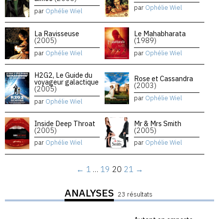
par
Ophélie Wiel
par
Ophélie Wiel
La Ravisseuse
Le Mahabharata
(2005)
(1989)
par
Ophélie Wiel
par
Ophélie Wiel
H2G2, Le Guide du
Rose et Cassandra
voyageur galactique
(2003)
(2005)
par
Ophélie Wiel
par
Ophélie Wiel
Inside Deep Throat
Mr & Mrs Smith
(2005)
(2005)
par
Ophélie Wiel
par
Ophélie Wiel
←
1
…
19
20
21
→
ANALYSES
23 résultats