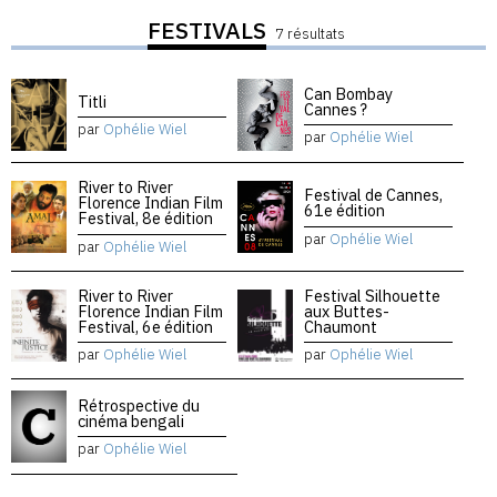
FESTIVALS
7 résultats
Can Bombay
Titli
Cannes ?
par
Ophélie Wiel
par
Ophélie Wiel
River to River
Festival de Cannes,
Florence Indian Film
61e édition
Festival, 8e édition
par
Ophélie Wiel
par
Ophélie Wiel
River to River
Festival Silhouette
Florence Indian Film
aux Buttes-
Festival, 6e édition
Chaumont
par
Ophélie Wiel
par
Ophélie Wiel
Rétrospective du
cinéma bengali
par
Ophélie Wiel