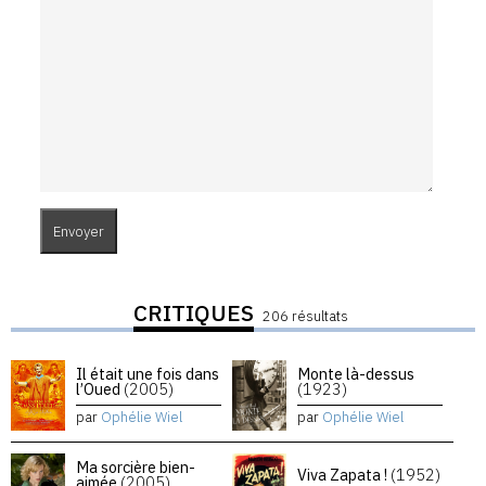
CRITIQUES
206 résultats
Il était une fois dans
Monte là-dessus
l’Oued
(2005)
(1923)
par
Ophélie Wiel
par
Ophélie Wiel
Ma sorcière bien-
Viva Zapata !
(1952)
aimée
(2005)