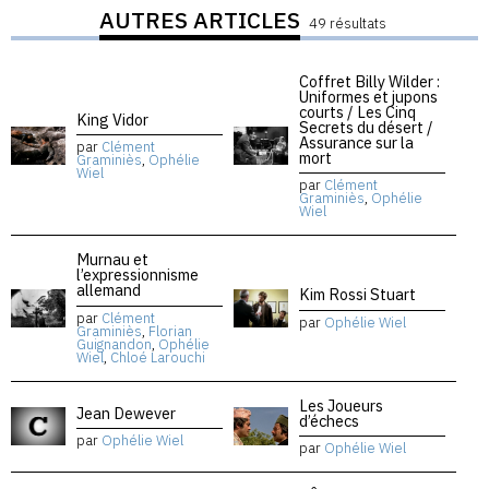
AUTRES ARTICLES
49 résultats
Coffret Billy Wilder :
Uniformes et jupons
courts / Les Cinq
King Vidor
Secrets du désert /
Assurance sur la
par
Clément
mort
Graminiès
,
Ophélie
Wiel
par
Clément
Graminiès
,
Ophélie
Wiel
Murnau et
l’expressionnisme
allemand
Kim Rossi Stuart
par
Clément
par
Ophélie Wiel
Graminiès
,
Florian
Guignandon
,
Ophélie
Wiel
,
Chloé Larouchi
Les Joueurs
Jean Dewever
d’échecs
par
Ophélie Wiel
par
Ophélie Wiel