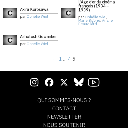
L’Âge d’or du cinéma
français (1934 –
Akira Kurosawa
1939)
par
Ophélie Wiel
par
Ophélie Wiel
,
Marie Bigorie
,
Ariane
Beauvillard
Ashutosh Gowariker
par
Ophélie Wiel
←
1
…
4
5
QUI SOMMES-NOUS ?
CONTACT
NEWSLETTER
NOUS SOUTENIR