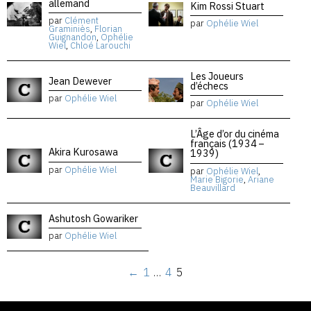
allemand
Kim Rossi Stuart
par
Clément
par
Ophélie Wiel
Graminiès
,
Florian
Guignandon
,
Ophélie
Wiel
,
Chloé Larouchi
Les Joueurs
Jean Dewever
d’échecs
par
Ophélie Wiel
par
Ophélie Wiel
L’Âge d’or du cinéma
français (1934 –
Akira Kurosawa
1939)
par
Ophélie Wiel
par
Ophélie Wiel
,
Marie Bigorie
,
Ariane
Beauvillard
Ashutosh Gowariker
par
Ophélie Wiel
←
1
…
4
5