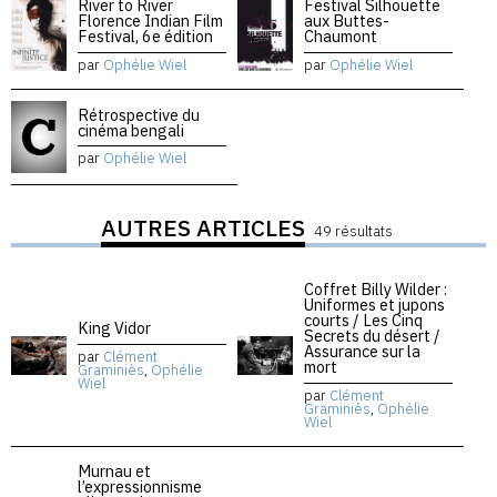
River to River
Festival Silhouette
Florence Indian Film
aux Buttes-
Festival, 6e édition
Chaumont
par
Ophélie Wiel
par
Ophélie Wiel
Rétrospective du
cinéma bengali
par
Ophélie Wiel
AUTRES ARTICLES
49 résultats
Coffret Billy Wilder :
Uniformes et jupons
courts / Les Cinq
King Vidor
Secrets du désert /
Assurance sur la
par
Clément
mort
Graminiès
,
Ophélie
Wiel
par
Clément
Graminiès
,
Ophélie
Wiel
Murnau et
l’expressionnisme