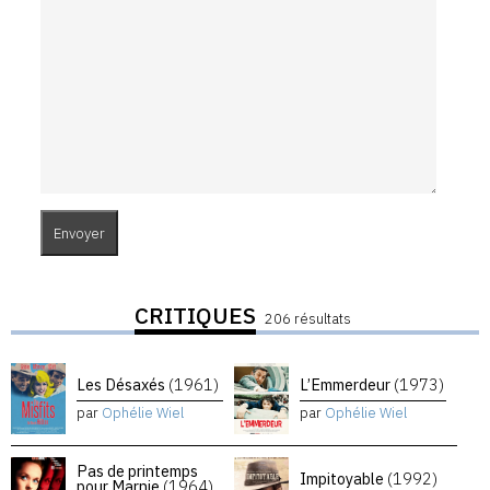
CRITIQUES
206 résultats
Les Désaxés
(1961)
L’Emmerdeur
(1973)
par
Ophélie Wiel
par
Ophélie Wiel
Pas de printemps
Impitoyable
(1992)
pour Marnie
(1964)