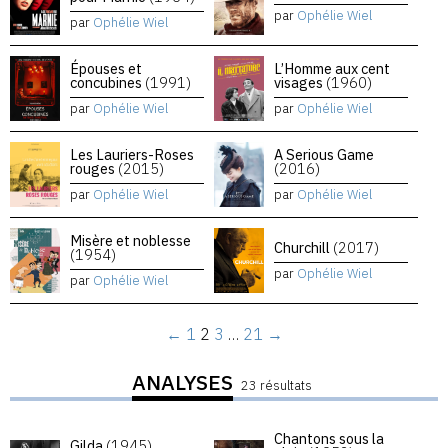
par
Ophélie Wiel
par
Ophélie Wiel
Épouses et
L’Homme aux cent
concubines
(1991)
visages
(1960)
par
Ophélie Wiel
par
Ophélie Wiel
Les Lauriers-Roses
A Serious Game
rouges
(2015)
(2016)
par
Ophélie Wiel
par
Ophélie Wiel
Misère et noblesse
Churchill
(2017)
(1954)
par
Ophélie Wiel
par
Ophélie Wiel
←
1
2
3
…
21
→
ANALYSES
23 résultats
Chantons sous la
Gilda
(1945)