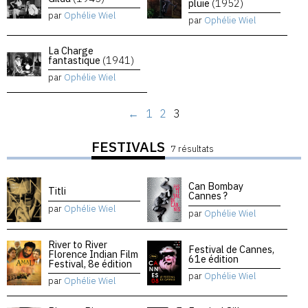
pluie
(1952)
par
Ophélie Wiel
par
Ophélie Wiel
La Charge
fantastique
(1941)
par
Ophélie Wiel
←
1
2
3
FESTIVALS
7 résultats
Can Bombay
Titli
Cannes ?
par
Ophélie Wiel
par
Ophélie Wiel
River to River
Festival de Cannes,
Florence Indian Film
61e édition
Festival, 8e édition
par
Ophélie Wiel
par
Ophélie Wiel