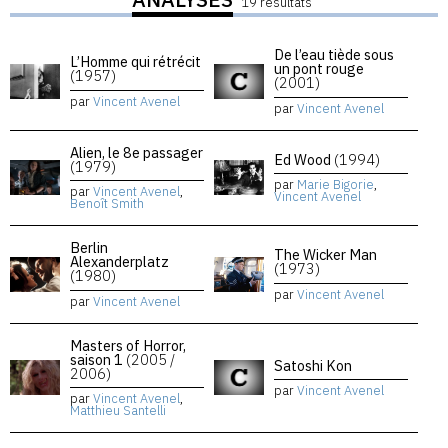
19 résultats
De l’eau tiède sous
L’Homme qui rétrécit
un pont rouge
(1957)
(2001)
par
Vincent Avenel
par
Vincent Avenel
Alien, le 8e passager
Ed Wood
(1994)
(1979)
par
Marie Bigorie
,
par
Vincent Avenel
,
Vincent Avenel
Benoît Smith
Berlin
The Wicker Man
Alexanderplatz
(1973)
(1980)
par
Vincent Avenel
par
Vincent Avenel
Masters of Horror,
saison 1
(2005 /
Satoshi Kon
2006)
par
Vincent Avenel
par
Vincent Avenel
,
Matthieu Santelli