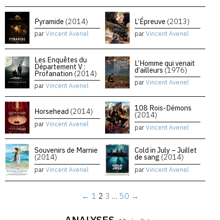
Pyramide
(2014)
L’Épreuve
(2013)
par
Vincent Avenel
par
Vincent Avenel
Les Enquêtes du
L’Homme qui venait
Département V :
d’ailleurs
(1976)
Profanation
(2014)
par
Vincent Avenel
par
Vincent Avenel
108 Rois-Démons
Horsehead
(2014)
(2014)
par
Vincent Avenel
par
Vincent Avenel
Souvenirs de Marnie
Cold in July – Juillet
(2014)
de sang
(2014)
par
Vincent Avenel
par
Vincent Avenel
←
1
2
3
…
50
→
ANALYSES