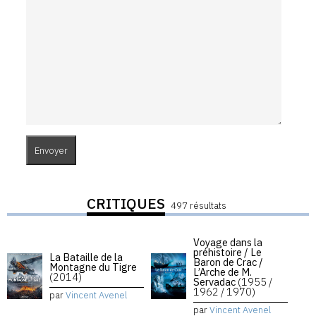
CRITIQUES
497 résultats
Voyage dans la
préhistoire / Le
La Bataille de la
Baron de Crac /
Montagne du Tigre
L’Arche de M.
(2014)
Servadac
(1955 /
1962 / 1970)
par
Vincent Avenel
par
Vincent Avenel