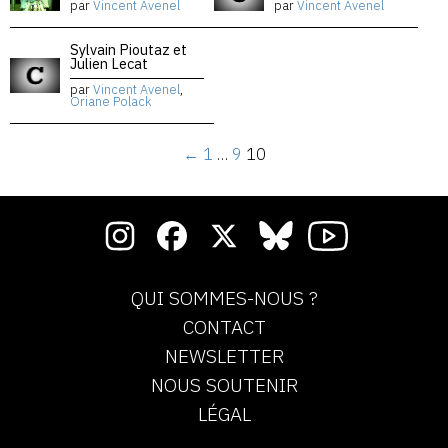
par
Vincent Avenel
par
Vincent Avenel
Sylvain Pioutaz et
Julien Lecat
par
Vincent Avenel
,
Oriane Polack
←
1
…
9
10
QUI SOMMES-NOUS ?
CONTACT
NEWSLETTER
NOUS SOUTENIR
LÉGAL