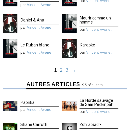
par
Vincent Avenel
par
Vincent Avenel
Mourir comme un
Daniel & Ana
homme
par
Vincent Avenel
par
Vincent Avenel
Le Ruban blanc
Karaoke
par
Vincent Avenel
par
Vincent Avenel
1
2
3
→
AUTRES ARTICLES
95 résultats
La Horde sauvage
Paprika
de Sam Peckinpah
par
Vincent Avenel
par
Vincent Avenel
Shane Carruth
Zohra Sadik