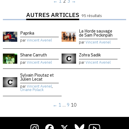
←
1
2
3
→
AUTRES ARTICLES
95 résultats
La Horde sauvage
Paprika
de Sam Peckinpah
par
Vincent Avenel
par
Vincent Avenel
Shane Carruth
Zohra Sadik
par
Vincent Avenel
par
Vincent Avenel
Sylvain Pioutaz et
Julien Lecat
par
Vincent Avenel
,
Oriane Polack
←
1
…
9
10