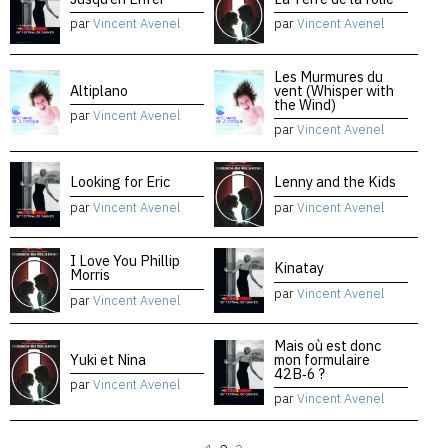
par
Vincent Avenel
par
Vincent Avenel
Les Murmures du
Altiplano
vent (Whisper with
the Wind)
par
Vincent Avenel
par
Vincent Avenel
Looking for Eric
Lenny and the Kids
par
Vincent Avenel
par
Vincent Avenel
I Love You Phillip
Kinatay
Morris
par
Vincent Avenel
par
Vincent Avenel
Mais où est donc
Yuki et Nina
mon formulaire
42B‑6 ?
par
Vincent Avenel
par
Vincent Avenel