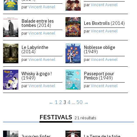
par
Vincent Avenel
par
Vincent Avenel
Balade entre les
Les Boxtrolls
(2014)
tombes
(2014)
par
Vincent Avenel
par
Vincent Avenel
Le Labyrinthe
Noblesse oblige
(2014)
(1949)
par
Vincent Avenel
par
Vincent Avenel
Whisky à gogo !
Passeport pour
(1949)
Pimlico
(1949)
par
Vincent Avenel
par
Vincent Avenel
←
1
2
3
4
…
50
→
FESTIVALS
21 résultats
Jusqu’en Enfer
La Terre de la folie