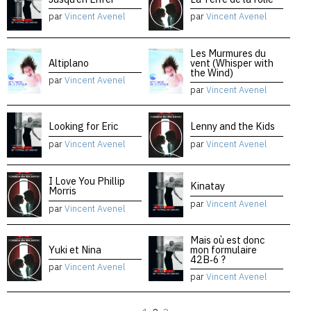
par
Vincent Avenel
par
Vincent Avenel
Les Murmures du
Altiplano
vent (Whisper with
the Wind)
par
Vincent Avenel
par
Vincent Avenel
Looking for Eric
Lenny and the Kids
par
Vincent Avenel
par
Vincent Avenel
I Love You Phillip
Kinatay
Morris
par
Vincent Avenel
par
Vincent Avenel
Mais où est donc
Yuki et Nina
mon formulaire
42B‑6 ?
par
Vincent Avenel
par
Vincent Avenel