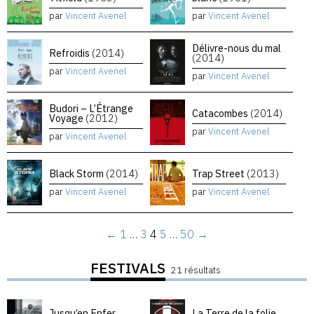
par
Vincent Avenel
par
Vincent Avenel
Délivre-nous du mal
Refroidis
(2014)
(2014)
par
Vincent Avenel
par
Vincent Avenel
Budori – L’Étrange
Catacombes
(2014)
Voyage
(2012)
par
Vincent Avenel
par
Vincent Avenel
Black Storm
(2014)
Trap Street
(2013)
par
Vincent Avenel
par
Vincent Avenel
←
1
…
3
4
5
…
50
→
FESTIVALS
21 résultats
Jusqu’en Enfer
La Terre de la folie