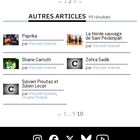
←
1
2
3
→
AUTRES ARTICLES
95 résultats
La Horde sauvage
Paprika
de Sam Peckinpah
par
Vincent Avenel
par
Vincent Avenel
Shane Carruth
Zohra Sadik
par
Vincent Avenel
par
Vincent Avenel
Sylvain Pioutaz et
Julien Lecat
par
Vincent Avenel
,
Oriane Polack
←
1
…
9
10