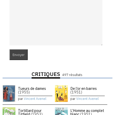
CRITIQUES
497 résultats
Tueurs de dames
De l’or en barres
(1955)
(1951)
par
Vincent Avenel
par
Vincent Avenel
Tortillard pour
L’Homme au complet
Titfield
(1953)
blanc
(1951)