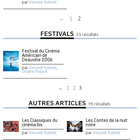
par
Vincent Avenel
←
1
2
FESTIVALS
21 résultats
Festival du Cinéma
Américain de
Deauville 2006
par
Vincent Avenel
,
Oriane Polack
←
1
2
3
AUTRES ARTICLES
95 résultats
Les Classiques du
Les Contes de la nuit
cinéma bis
noire
par
Vincent Avenel
par
Vincent Avenel