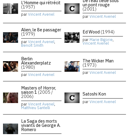
De l’eau tiède sous
L’Homme qui rétrécit
un pont rouge
(1957)
(2001)
par
Vincent Avenel
par
Vincent Avenel
Alien, le 8e passager
Ed Wood
(1994)
(1979)
par
Marie Bigorie
,
par
Vincent Avenel
,
Vincent Avenel
Benoît Smith
Berlin
The Wicker Man
Alexanderplatz
(1973)
(1980)
par
Vincent Avenel
par
Vincent Avenel
Masters of Horror,
saison 1
(2005 /
Satoshi Kon
2006)
par
Vincent Avenel
par
Vincent Avenel
,
Matthieu Santelli
La Saga des morts
vivants de George A.
Romero