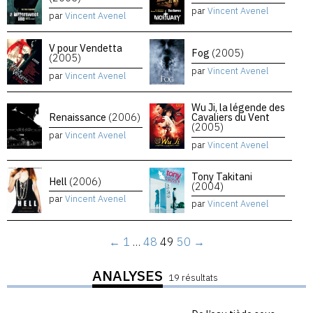
par
Vincent Avenel
par
Vincent Avenel
V pour Vendetta
Fog
(2005)
(2005)
par
Vincent Avenel
par
Vincent Avenel
Wu Ji, la légende des
Renaissance
(2006)
Cavaliers du Vent
(2005)
par
Vincent Avenel
par
Vincent Avenel
Tony Takitani
Hell
(2006)
(2004)
par
Vincent Avenel
par
Vincent Avenel
←
1
…
48
49
50
→
ANALYSES
19 résultats