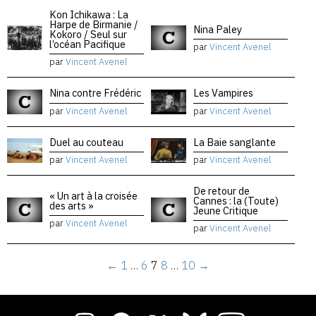
Kon Ichikawa : La
Harpe de Birmanie /
Nina Paley
Kokoro / Seul sur
l’océan Pacifique
par
Vincent Avenel
par
Vincent Avenel
Nina contre Frédéric
Les Vampires
par
Vincent Avenel
par
Vincent Avenel
Duel au couteau
La Baie sanglante
par
Vincent Avenel
par
Vincent Avenel
De retour de
« Un art à la croisée
Cannes : la (Toute)
des arts »
Jeune Critique
par
Vincent Avenel
par
Vincent Avenel
←
1
…
6
7
8
…
10
→