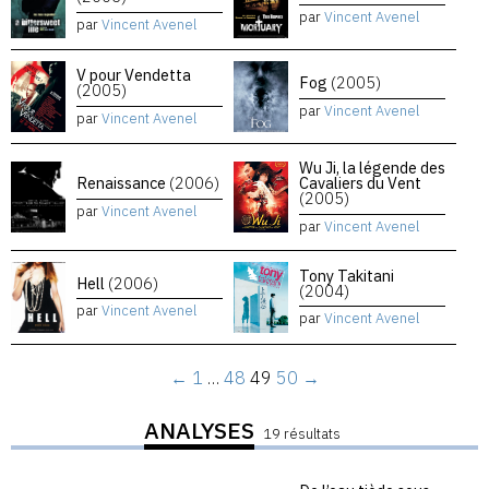
par
Vincent Avenel
par
Vincent Avenel
V pour Vendetta
Fog
(2005)
(2005)
par
Vincent Avenel
par
Vincent Avenel
Wu Ji, la légende des
Renaissance
(2006)
Cavaliers du Vent
(2005)
par
Vincent Avenel
par
Vincent Avenel
Tony Takitani
Hell
(2006)
(2004)
par
Vincent Avenel
par
Vincent Avenel
←
1
…
48
49
50
→
ANALYSES
19 résultats