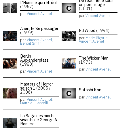
De l’eau tiède sous
L’Homme qui rétrécit
un pont rouge
(1957)
(2001)
par
Vincent Avenel
par
Vincent Avenel
Alien, le 8e passager
Ed Wood
(1994)
(1979)
par
Marie Bigorie
,
par
Vincent Avenel
,
Vincent Avenel
Benoît Smith
Berlin
The Wicker Man
Alexanderplatz
(1973)
(1980)
par
Vincent Avenel
par
Vincent Avenel
Masters of Horror,
saison 1
(2005 /
Satoshi Kon
2006)
par
Vincent Avenel
par
Vincent Avenel
,
Matthieu Santelli
La Saga des morts
vivants de George A.
Romero