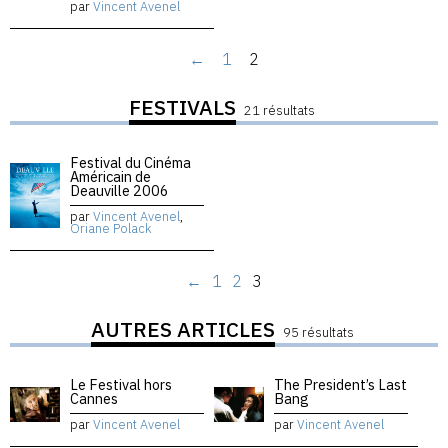
par
Vincent Avenel
←
1
2
FESTIVALS
21 résultats
Festival du Cinéma
Américain de
Deauville 2006
par
Vincent Avenel
,
Oriane Polack
←
1
2
3
AUTRES ARTICLES
95 résultats
Le Festival hors
The President’s Last
Cannes
Bang
par
Vincent Avenel
par
Vincent Avenel