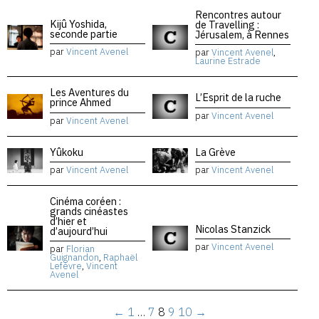
Rencontres autour
Kijû Yoshida,
de Travelling :
seconde partie
Jérusalem, à Rennes
par
Vincent Avenel
par
Vincent Avenel
,
Laurine Estrade
Les Aventures du
L’Esprit de la ruche
prince Ahmed
par
Vincent Avenel
par
Vincent Avenel
Yûkoku
La Grève
par
Vincent Avenel
par
Vincent Avenel
Cinéma coréen :
grands cinéastes
d’hier et
Nicolas Stanzick
d’aujourd’hui
par
Vincent Avenel
par
Florian
Guignandon
,
Raphaël
Lefèvre
,
Vincent
Avenel
←
1
…
7
8
9
10
→