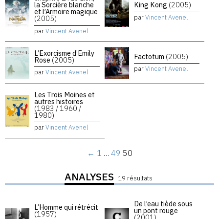
la Sorcière blanche
King Kong
(2005)
et l’Armoire magique
par
Vincent Avenel
(2005)
par
Vincent Avenel
L’Exorcisme d’Emily
Factotum
(2005)
Rose
(2005)
par
Vincent Avenel
par
Vincent Avenel
Les Trois Moines et
autres histoires
(1983 / 1960 /
1980)
par
Vincent Avenel
←
1
…
49
50
ANALYSES
19 résultats
De l’eau tiède sous
L’Homme qui rétrécit
un pont rouge
(1957)
(2001)