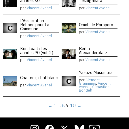
années 30
Teshigahara
par
Vincent Avenel
par
Vincent Avenel
L’Association
Rebond pour La
Omohide Poroporo
Commune
par
Vincent Avenel
par
Vincent Avenel
Ken Loach, les
Berlin
années 90 (vol. 2)
Alexanderplatz
par
Vincent Avenel
par
Vincent Avenel
Yasuzo Masumura
Chat noir, chat blanc
par
Clément
Graminiès
,
Vincent
par
Vincent Avenel
Avenel
,
Sébastien
Bondetti
←
1
…
8
9
10
→