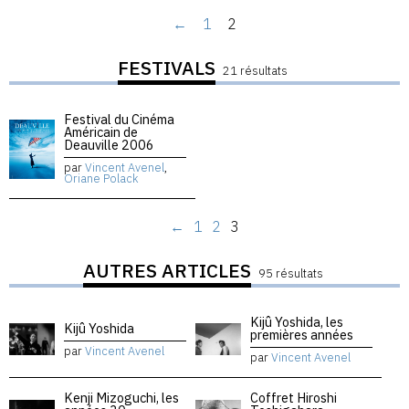
←
1
2
FESTIVALS
21 résultats
Festival du Cinéma
Américain de
Deauville 2006
par
Vincent Avenel
,
Oriane Polack
←
1
2
3
AUTRES ARTICLES
95 résultats
Kijû Yoshida, les
Kijû Yoshida
premières années
par
Vincent Avenel
par
Vincent Avenel
Kenji Mizoguchi, les
Coffret Hiroshi