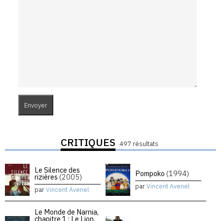
CRITIQUES
497 résultats
Le Silence des
Pompoko
(1994)
rizières
(2005)
par
Vincent Avenel
par
Vincent Avenel
Le Monde de Narnia,
chapitre 1 : Le Lion,