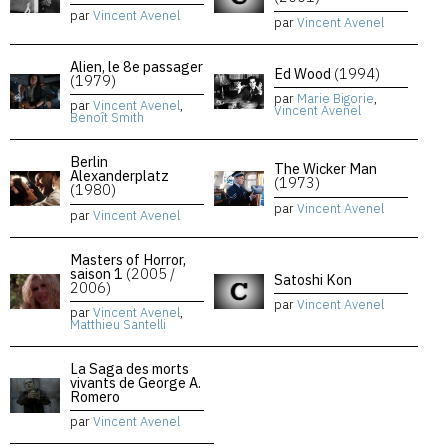
par
Vincent Avenel
par
Vincent Avenel
Alien, le 8e passager
Ed Wood
(1994)
(1979)
par
Marie Bigorie
,
par
Vincent Avenel
,
Vincent Avenel
Benoît Smith
Berlin
The Wicker Man
Alexanderplatz
(1973)
(1980)
par
Vincent Avenel
par
Vincent Avenel
Masters of Horror,
saison 1
(2005 /
Satoshi Kon
2006)
par
Vincent Avenel
par
Vincent Avenel
,
Matthieu Santelli
La Saga des morts
vivants de George A.
Romero
par
Vincent Avenel