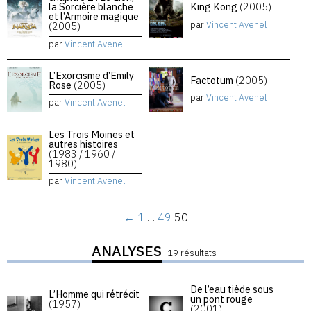
la Sorcière blanche
King Kong
(2005)
et l’Armoire magique
par
Vincent Avenel
(2005)
par
Vincent Avenel
L’Exorcisme d’Emily
Factotum
(2005)
Rose
(2005)
par
Vincent Avenel
par
Vincent Avenel
Les Trois Moines et
autres histoires
(1983 / 1960 /
1980)
par
Vincent Avenel
←
1
…
49
50
ANALYSES
19 résultats
De l’eau tiède sous
L’Homme qui rétrécit
un pont rouge
(1957)
(2001)