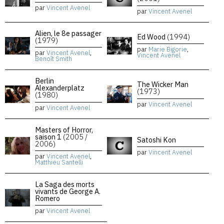
par
Vincent Avenel
par
Vincent Avenel
Alien, le 8e passager
Ed Wood
(1994)
(1979)
par
Marie Bigorie
,
par
Vincent Avenel
,
Vincent Avenel
Benoît Smith
Berlin
The Wicker Man
Alexanderplatz
(1973)
(1980)
par
Vincent Avenel
par
Vincent Avenel
Masters of Horror,
saison 1
(2005 /
Satoshi Kon
2006)
par
Vincent Avenel
par
Vincent Avenel
,
Matthieu Santelli
La Saga des morts
vivants de George A.
Romero
par
Vincent Avenel