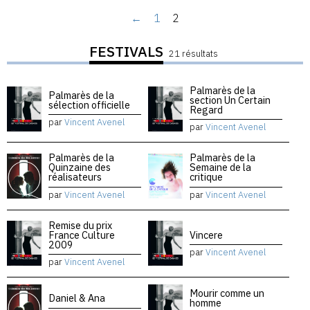
←
1
2
FESTIVALS
21 résultats
Palmarès de la
Palmarès de la
section Un Certain
sélection officielle
Regard
par
Vincent Avenel
par
Vincent Avenel
Palmarès de la
Palmarès de la
Quinzaine des
Semaine de la
réalisateurs
critique
par
Vincent Avenel
par
Vincent Avenel
Remise du prix
France Culture
Vincere
2009
par
Vincent Avenel
par
Vincent Avenel
Mourir comme un
Daniel & Ana
homme