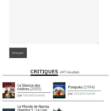
CRITIQUES
497 résultats
Le Silence des
Pompoko
(1994)
rizières
(2005)
par
Vincent Avenel
par
Vincent Avenel
Le Monde de Narnia,
chapitre 1 : Le Lion,