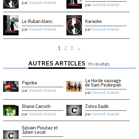
par
Vincent Avenel
par
Vincent Avenel
Le Ruban blanc
Karaoke
par
Vincent Avenel
par
Vincent Avenel
1
2
3
→
AUTRES ARTICLES
95 résultats
La Horde sauvage
Paprika
de Sam Peckinpah
par
Vincent Avenel
par
Vincent Avenel
Shane Carruth
Zohra Sadik
par
Vincent Avenel
par
Vincent Avenel
Sylvain Pioutaz et
Julien Lecat