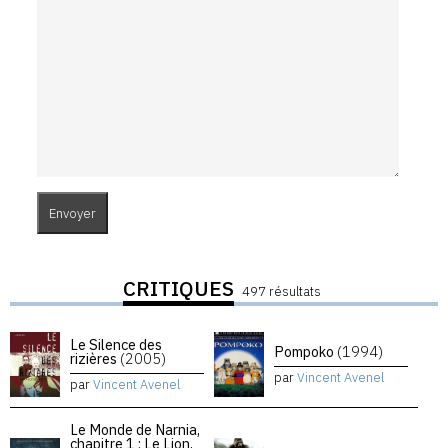
CRITIQUES
497 résultats
Le Silence des
Pompoko
(1994)
rizières
(2005)
par
Vincent Avenel
par
Vincent Avenel
Le Monde de Narnia,
chapitre 1 : Le Lion,