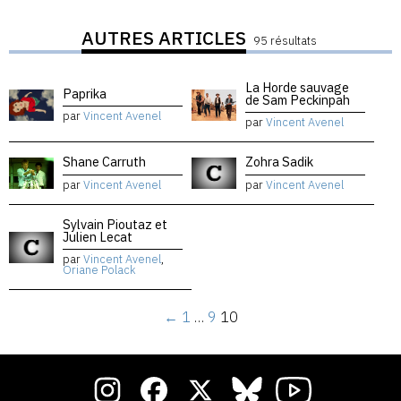
AUTRES ARTICLES
95 résultats
La Horde sauvage
Paprika
de Sam Peckinpah
par
Vincent Avenel
par
Vincent Avenel
Shane Carruth
Zohra Sadik
par
Vincent Avenel
par
Vincent Avenel
Sylvain Pioutaz et
Julien Lecat
par
Vincent Avenel
,
Oriane Polack
←
1
…
9
10