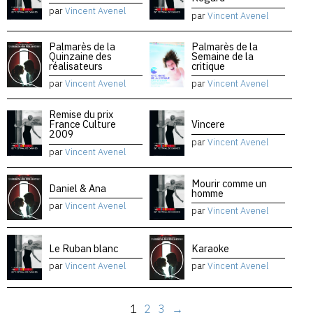
par
Vincent Avenel
par
Vincent Avenel
Palmarès de la
Palmarès de la
Quinzaine des
Semaine de la
réalisateurs
critique
par
Vincent Avenel
par
Vincent Avenel
Remise du prix
France Culture
Vincere
2009
par
Vincent Avenel
par
Vincent Avenel
Mourir comme un
Daniel & Ana
homme
par
Vincent Avenel
par
Vincent Avenel
Le Ruban blanc
Karaoke
par
Vincent Avenel
par
Vincent Avenel
1
2
3
→