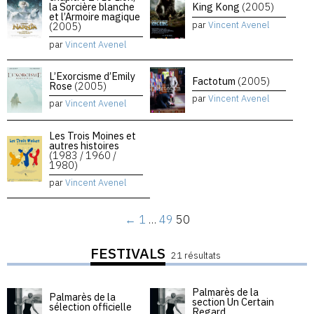
la Sorcière blanche
King Kong
(2005)
et l’Armoire magique
par
Vincent Avenel
(2005)
par
Vincent Avenel
L’Exorcisme d’Emily
Factotum
(2005)
Rose
(2005)
par
Vincent Avenel
par
Vincent Avenel
Les Trois Moines et
autres histoires
(1983 / 1960 /
1980)
par
Vincent Avenel
←
1
…
49
50
FESTIVALS
21 résultats
Palmarès de la
Palmarès de la
section Un Certain
sélection officielle
Regard