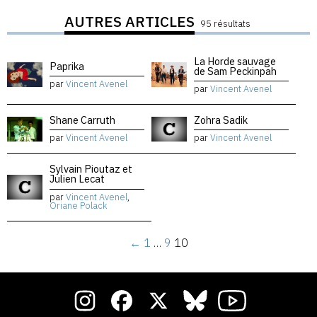
AUTRES ARTICLES
95 résultats
La Horde sauvage
Paprika
de Sam Peckinpah
par
Vincent Avenel
par
Vincent Avenel
Shane Carruth
Zohra Sadik
par
Vincent Avenel
par
Vincent Avenel
Sylvain Pioutaz et
Julien Lecat
par
Vincent Avenel
,
Oriane Polack
←
1
…
9
10