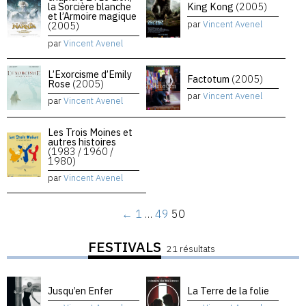
la Sorcière blanche
King Kong
(2005)
et l’Armoire magique
par
Vincent Avenel
(2005)
par
Vincent Avenel
L’Exorcisme d’Emily
Factotum
(2005)
Rose
(2005)
par
Vincent Avenel
par
Vincent Avenel
Les Trois Moines et
autres histoires
(1983 / 1960 /
1980)
par
Vincent Avenel
←
1
…
49
50
FESTIVALS
21 résultats
Jusqu’en Enfer
La Terre de la folie