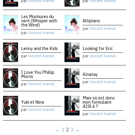
par
Vincent Avenel
par
Vincent Avenel
Les Murmures du
vent (Whisper with
Altiplano
the Wind)
par
Vincent Avenel
par
Vincent Avenel
Lenny and the Kids
Looking for Eric
par
Vincent Avenel
par
Vincent Avenel
I Love You Phillip
Kinatay
Morris
par
Vincent Avenel
par
Vincent Avenel
Mais où est donc
Yuki et Nina
mon formulaire
42B‑6 ?
par
Vincent Avenel
par
Vincent Avenel
←
1
2
3
→