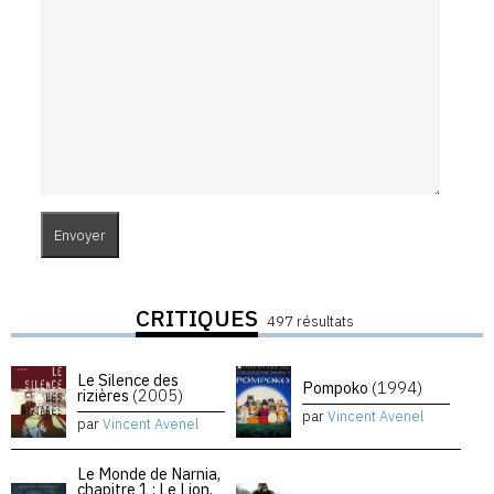
CRITIQUES
497 résultats
Le Silence des
Pompoko
(1994)
rizières
(2005)
par
Vincent Avenel
par
Vincent Avenel
Le Monde de Narnia,
chapitre 1 : Le Lion,