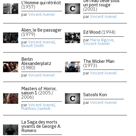
De l’eau tiède sous
L’Homme qui rétrécit
un pont rouge
(1957)
(2001)
par
Vincent Avenel
par
Vincent Avenel
Alien, le 8e passager
Ed Wood
(1994)
(1979)
par
Marie Bigorie
,
par
Vincent Avenel
,
Vincent Avenel
Benoît Smith
Berlin
The Wicker Man
Alexanderplatz
(1973)
(1980)
par
Vincent Avenel
par
Vincent Avenel
Masters of Horror,
saison 1
(2005 /
Satoshi Kon
2006)
par
Vincent Avenel
par
Vincent Avenel
,
Matthieu Santelli
La Saga des morts
vivants de George A.
Romero