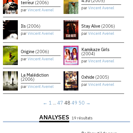
4:30
(2005)
terreur
(2006)
par
Vincent Avenel
par
Vincent Avenel
Ils
(2006)
Stay Alive
(2006)
par
Vincent Avenel
par
Vincent Avenel
Kamikaze Girls
Origine
(2006)
(2004)
par
Vincent Avenel
par
Vincent Avenel
La Malédiction
Oxhide
(2005)
(2006)
par
Vincent Avenel
par
Vincent Avenel
←
1
…
47
48
49
50
→
ANALYSES
19 résultats