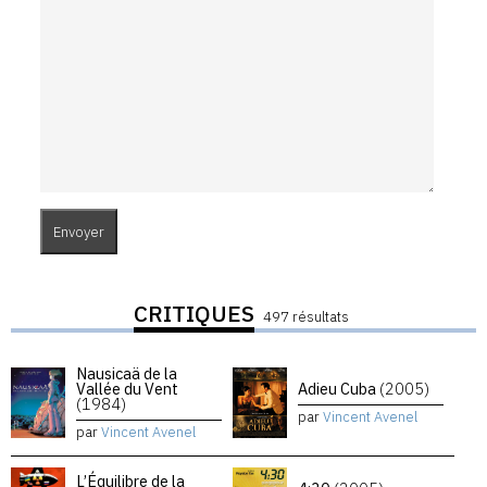
CRITIQUES
497 résultats
Nausicaä de la
Vallée du Vent
Adieu Cuba
(2005)
(1984)
par
Vincent Avenel
par
Vincent Avenel
L’Équilibre de la