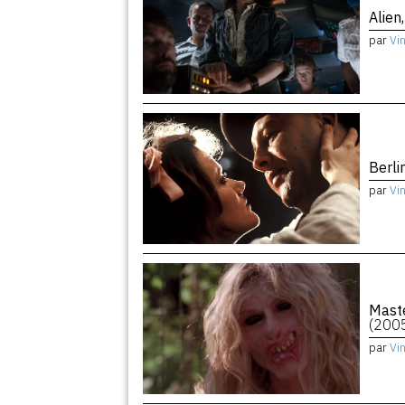
Alien
par
Vi
Berli
par
Vi
Maste
(200
par
Vi