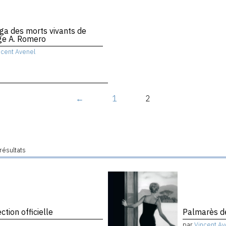
ga des morts vivants de
ge A. Romero
ncent Avenel
←
1
2
résultats
tion officielle
Palmarès de
par
Vincent Av