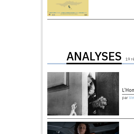
ANALYSES
19 r
L’Hom
par
Vi