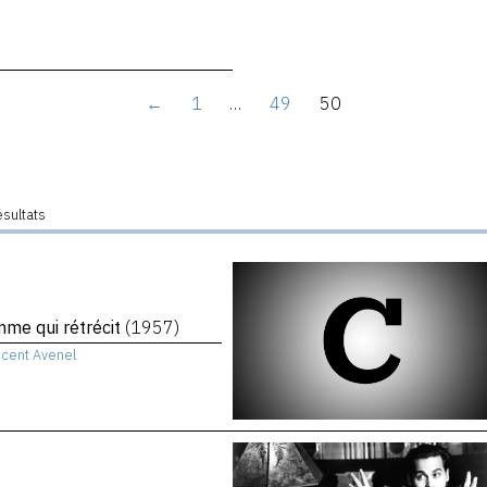
←
1
…
49
50
ésultats
me qui rétrécit
(1957)
ncent Avenel