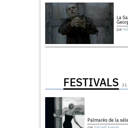
La Sa
Geor
par
Vi
FESTIVALS
21 
Palmarès de la sélec
par
Vincent Avenel