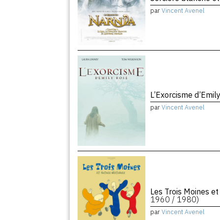
par
Vincent Avenel
L’Exorcisme d’Emil
par
Vincent Avenel
Les Trois Moines et
1960 / 1980)
par
Vincent Avenel