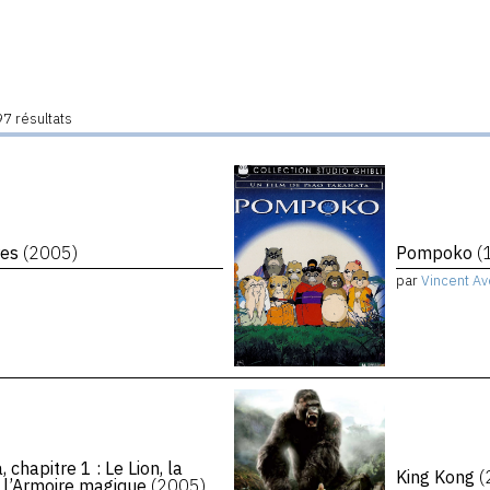
7 résultats
ères
(2005)
Pompoko
(
par
Vincent Av
chapitre 1 : Le Lion, la
King Kong
(
t l’Armoire magique
(2005)