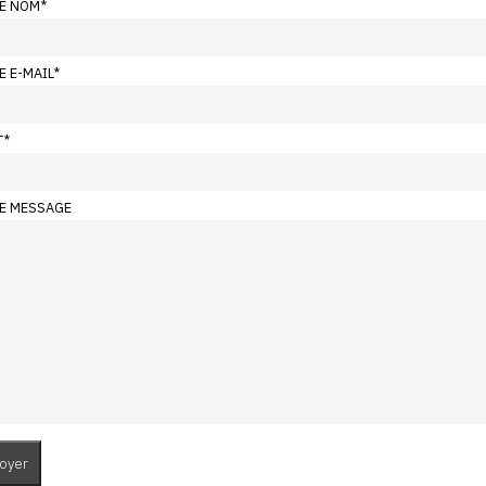
E NOM
*
E E-MAIL
*
T
*
E MESSAGE