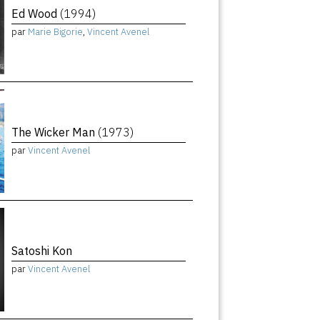
Ed Wood
(1994)
par
Marie Bigorie
,
Vincent Avenel
The Wicker Man
(1973)
par
Vincent Avenel
Satoshi Kon
par
Vincent Avenel