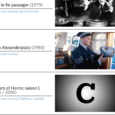
, le 8e passager
(1979)
ncent Avenel
,
Benoît Smith
n Alexanderplatz
(1980)
ncent Avenel
rs of Horror, saison 1
5 / 2006)
ncent Avenel
,
Matthieu Santelli