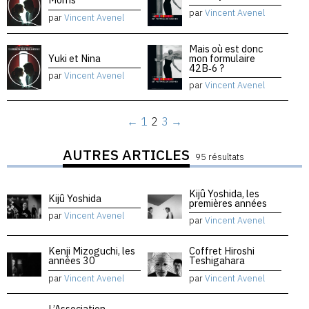
par
Vincent Avenel
par
Vincent Avenel
Mais où est donc
Yuki et Nina
mon formulaire
42B‑6 ?
par
Vincent Avenel
par
Vincent Avenel
←
1
2
3
→
AUTRES ARTICLES
95 résultats
Kijû Yoshida, les
Kijû Yoshida
premières années
par
Vincent Avenel
par
Vincent Avenel
Kenji Mizoguchi, les
Coffret Hiroshi
années 30
Teshigahara
par
Vincent Avenel
par
Vincent Avenel
L’Association