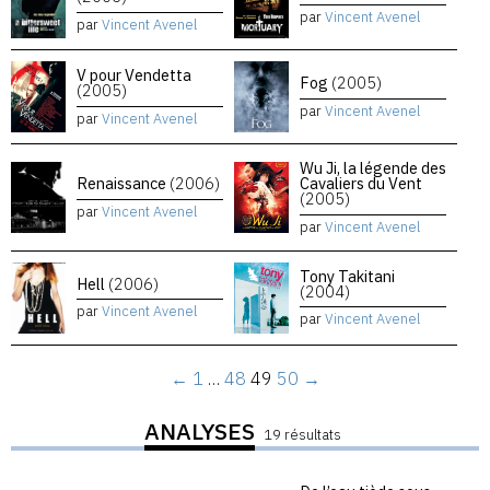
par
Vincent Avenel
par
Vincent Avenel
V pour Vendetta
Fog
(2005)
(2005)
par
Vincent Avenel
par
Vincent Avenel
Wu Ji, la légende des
Renaissance
(2006)
Cavaliers du Vent
(2005)
par
Vincent Avenel
par
Vincent Avenel
Tony Takitani
Hell
(2006)
(2004)
par
Vincent Avenel
par
Vincent Avenel
←
1
…
48
49
50
→
ANALYSES
19 résultats