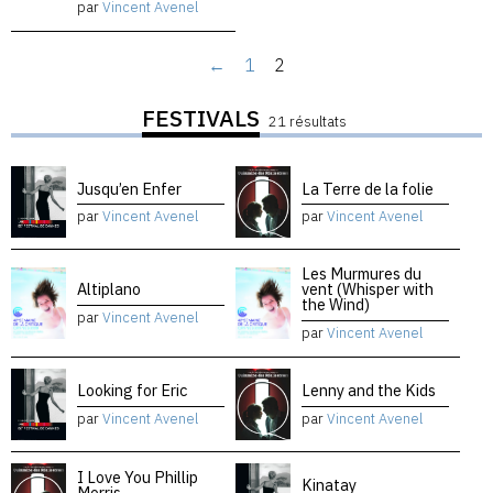
par
Vincent Avenel
←
1
2
FESTIVALS
21 résultats
Jusqu’en Enfer
La Terre de la folie
par
Vincent Avenel
par
Vincent Avenel
Les Murmures du
Altiplano
vent (Whisper with
the Wind)
par
Vincent Avenel
par
Vincent Avenel
Looking for Eric
Lenny and the Kids
par
Vincent Avenel
par
Vincent Avenel
I Love You Phillip
Kinatay
Morris