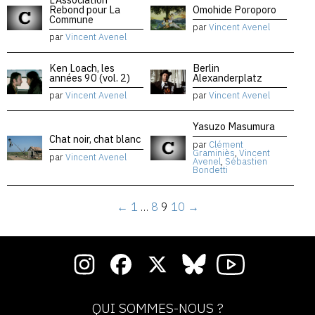
Rebond pour La
Omohide Poroporo
Commune
par
Vincent Avenel
par
Vincent Avenel
Ken Loach, les
Berlin
années 90 (vol. 2)
Alexanderplatz
par
Vincent Avenel
par
Vincent Avenel
Yasuzo Masumura
Chat noir, chat blanc
par
Clément
Graminiès
,
Vincent
par
Vincent Avenel
Avenel
,
Sébastien
Bondetti
←
1
…
8
9
10
→
QUI SOMMES-NOUS ?