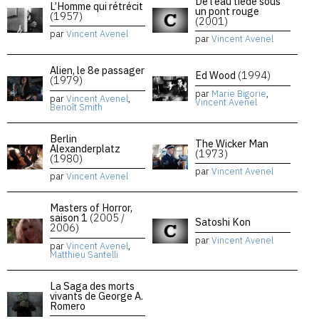
De l’eau tiède sous
L’Homme qui rétrécit
un pont rouge
(1957)
(2001)
par
Vincent Avenel
par
Vincent Avenel
Alien, le 8e passager
Ed Wood
(1994)
(1979)
par
Marie Bigorie
,
par
Vincent Avenel
,
Vincent Avenel
Benoît Smith
Berlin
The Wicker Man
Alexanderplatz
(1973)
(1980)
par
Vincent Avenel
par
Vincent Avenel
Masters of Horror,
saison 1
(2005 /
Satoshi Kon
2006)
par
Vincent Avenel
par
Vincent Avenel
,
Matthieu Santelli
La Saga des morts
vivants de George A.
Romero