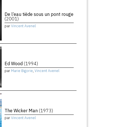
De l’eau tiède sous un pont rouge
(2001)
par
Vincent Avenel
Ed Wood
(1994)
par
Marie Bigorie
,
Vincent Avenel
The Wicker Man
(1973)
par
Vincent Avenel