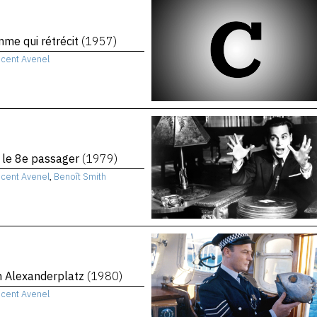
me qui rétrécit
(1957)
ncent Avenel
, le 8e passager
(1979)
ncent Avenel
,
Benoît Smith
n Alexanderplatz
(1980)
ncent Avenel