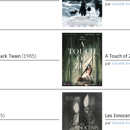
par
Vincent Av
Mark Twain
(1985)
A Touch of
par
Vincent Av
5)
Les Innoce
par
Vincent Av