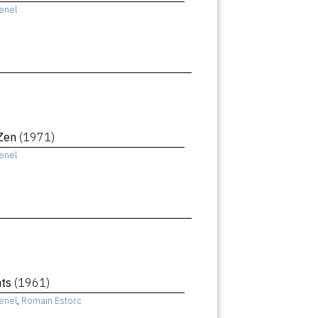
enel
 Zen
(1971)
enel
nts
(1961)
enel
,
Romain Estorc