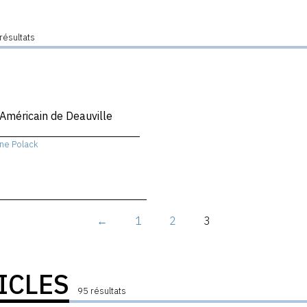
résultats
 Américain de Deauville
ne Polack
←
1
2
3
ICLES
95 résultats