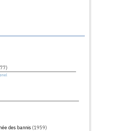
77)
enel
hée des bannis
(1959)