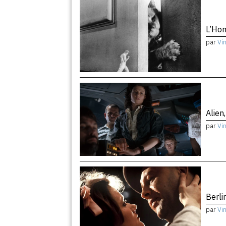
L’Hom
par
Vi
Alien
par
Vi
Berli
par
Vi