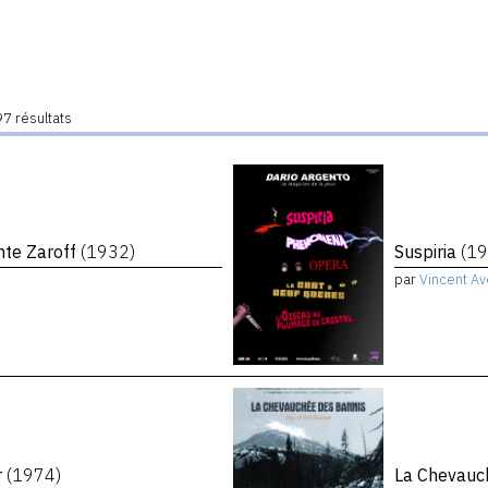
7 résultats
mte Zaroff
(1932)
Suspiria
(19
par
Vincent Av
r
(1974)
La Chevauc