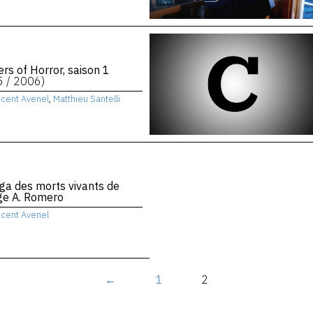
rs of Horror, saison 1
5 / 2006)
ncent Avenel
,
Matthieu Santelli
ga des morts vivants de
ge A. Romero
ncent Avenel
←
1
2