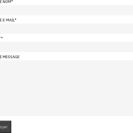
E NOM
*
E E-MAIL
*
T
*
E MESSAGE