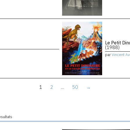
Le Petit Di
)
(1988)
par
Vincent Av
1
2
…
50
→
ésultats