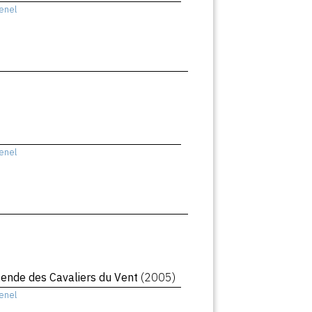
enel
enel
égende des Cavaliers du Vent
(2005)
enel