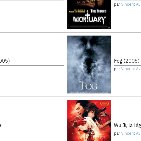
par
Vincent Av
005)
Fog
(2005)
par
Vincent Av
)
Wu Ji, la l
par
Vincent Av