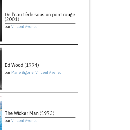
De l’eau tiède sous un pont rouge
(2001)
par
Vincent Avenel
Ed Wood
(1994)
par
Marie Bigorie
,
Vincent Avenel
The Wicker Man
(1973)
par
Vincent Avenel