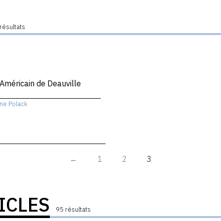
résultats
 Américain de Deauville
ne Polack
←
1
2
3
ICLES
95 résultats