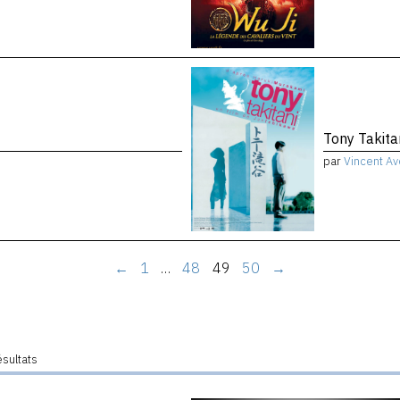
Tony Takita
par
Vincent Av
←
1
…
48
49
50
→
ésultats