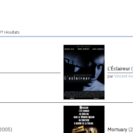
7 résultats
L’Éclaireur
par
Vincent Av
2005)
Mortuary
(