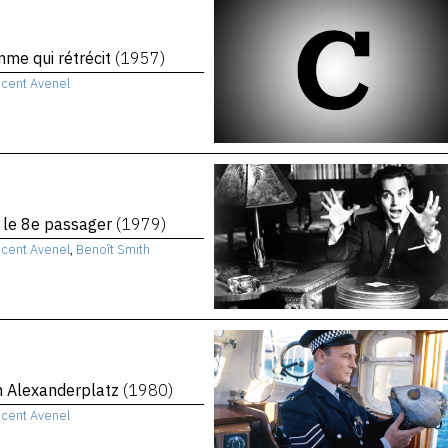
me qui rétrécit
(1957)
ncent Avenel
, le 8e passager
(1979)
ncent Avenel
,
Benoît Smith
n Alexanderplatz
(1980)
ncent Avenel