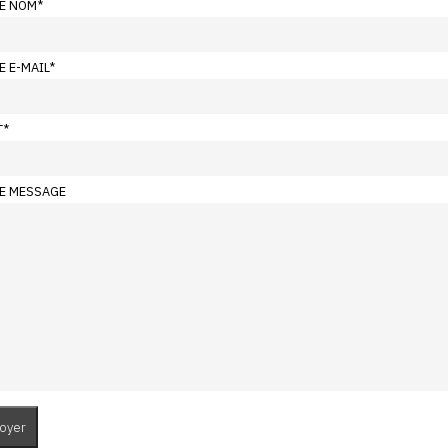
E NOM
*
E E-MAIL
*
T
*
E MESSAGE