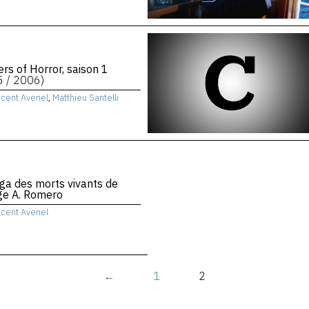
rs of Horror, saison 1
5 / 2006)
ncent Avenel
,
Matthieu Santelli
ga des morts vivants de
ge A. Romero
ncent Avenel
←
1
2