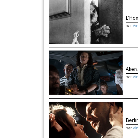
L’Hom
par
Vi
Alien
par
Vi
Berli
par
Vi