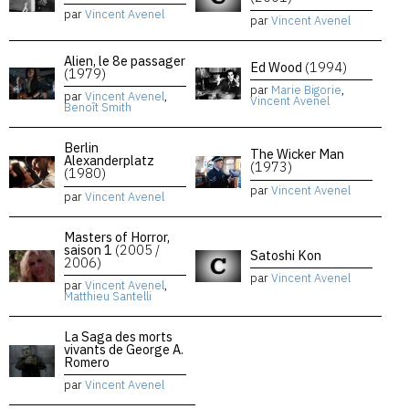
par
Vincent Avenel
par
Vincent Avenel
Alien, le 8e passager
Ed Wood
(1994)
(1979)
par
Marie Bigorie
,
par
Vincent Avenel
,
Vincent Avenel
Benoît Smith
Berlin
The Wicker Man
Alexanderplatz
(1973)
(1980)
par
Vincent Avenel
par
Vincent Avenel
Masters of Horror,
saison 1
(2005 /
Satoshi Kon
2006)
par
Vincent Avenel
par
Vincent Avenel
,
Matthieu Santelli
La Saga des morts
vivants de George A.
Romero
par
Vincent Avenel