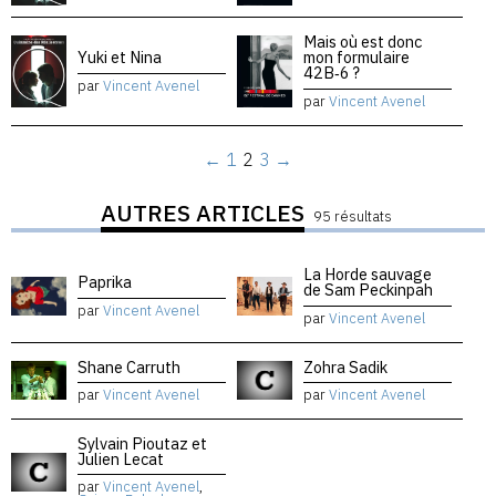
Mais où est donc
Yuki et Nina
mon formulaire
42B‑6 ?
par
Vincent Avenel
par
Vincent Avenel
←
1
2
3
→
AUTRES ARTICLES
95 résultats
La Horde sauvage
Paprika
de Sam Peckinpah
par
Vincent Avenel
par
Vincent Avenel
Shane Carruth
Zohra Sadik
par
Vincent Avenel
par
Vincent Avenel
Sylvain Pioutaz et
Julien Lecat
par
Vincent Avenel
,