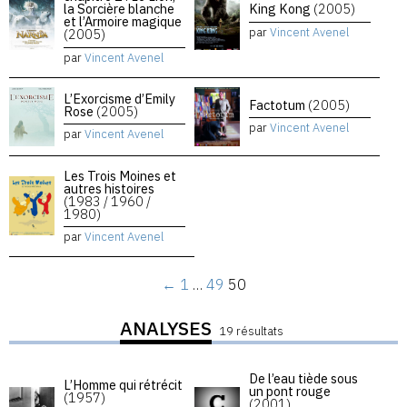
la Sorcière blanche
King Kong
(2005)
et l’Armoire magique
par
Vincent Avenel
(2005)
par
Vincent Avenel
L’Exorcisme d’Emily
Factotum
(2005)
Rose
(2005)
par
Vincent Avenel
par
Vincent Avenel
Les Trois Moines et
autres histoires
(1983 / 1960 /
1980)
par
Vincent Avenel
←
1
…
49
50
ANALYSES
19 résultats
De l’eau tiède sous
L’Homme qui rétrécit
un pont rouge
(1957)
(2001)