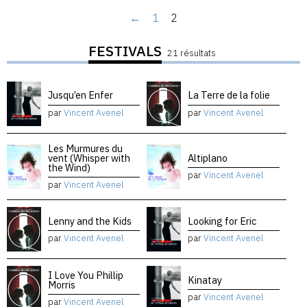
←
1
2
FESTIVALS
21 résultats
Jusqu’en Enfer
La Terre de la folie
par
Vincent Avenel
par
Vincent Avenel
Les Murmures du
vent (Whisper with
Altiplano
the Wind)
par
Vincent Avenel
par
Vincent Avenel
Lenny and the Kids
Looking for Eric
par
Vincent Avenel
par
Vincent Avenel
I Love You Phillip
Kinatay
Morris
par
Vincent Avenel
par
Vincent Avenel