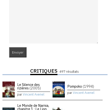
CRITIQUES
497 résultats
Le Silence des
Pompoko
(1994)
rizières
(2005)
par
Vincent Avenel
par
Vincent Avenel
Le Monde de Narnia,
chapitre 1 : Le Lion,