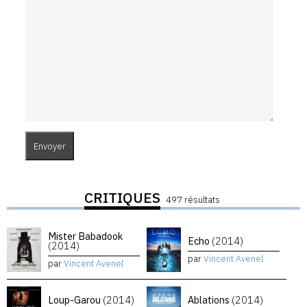
CRITIQUES
497 résultats
Mister Babadook
Echo
(2014)
(2014)
par
Vincent Avenel
par
Vincent Avenel
Loup-Garou
(2014)
Ablations
(2014)