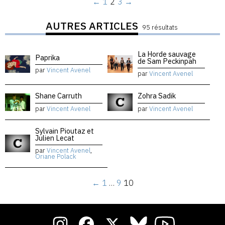
←
1
2
3
→
AUTRES ARTICLES
95 résultats
La Horde sauvage
Paprika
de Sam Peckinpah
par
Vincent Avenel
par
Vincent Avenel
Shane Carruth
Zohra Sadik
par
Vincent Avenel
par
Vincent Avenel
Sylvain Pioutaz et
Julien Lecat
par
Vincent Avenel
,
Oriane Polack
←
1
…
9
10