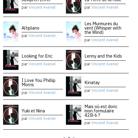
par
Vincent Avenel
par
Vincent Avenel
Les Murmures du
Altiplano
vent (Whisper with
the Wind)
par
Vincent Avenel
par
Vincent Avenel
Looking for Eric
Lenny and the Kids
par
Vincent Avenel
par
Vincent Avenel
I Love You Phillip
Kinatay
Morris
par
Vincent Avenel
par
Vincent Avenel
Mais où est donc
Yuki et Nina
mon formulaire
42B‑6 ?
par
Vincent Avenel
par
Vincent Avenel