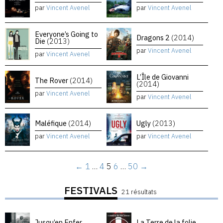
par
Vincent Avenel
par
Vincent Avenel
Everyone’s Going to
Dragons 2
(2014)
Die
(2013)
par
Vincent Avenel
par
Vincent Avenel
L’Île de Giovanni
The Rover
(2014)
(2014)
par
Vincent Avenel
par
Vincent Avenel
Maléfique
(2014)
Ugly
(2013)
par
Vincent Avenel
par
Vincent Avenel
←
1
…
4
5
6
…
50
→
FESTIVALS
21 résultats
Jusqu’en Enfer
La Terre de la folie