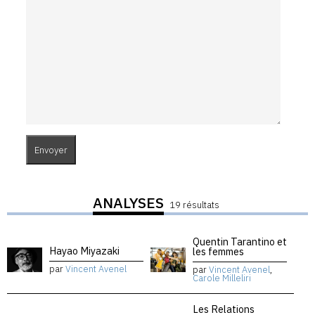
ANALYSES
19 résultats
Quentin Tarantino et
Hayao Miyazaki
les femmes
par
Vincent Avenel
par
Vincent Avenel
,
Carole Milleliri
Les Relations