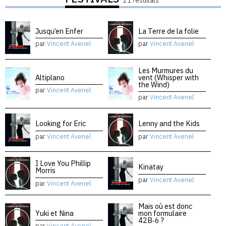
21 résultats
Jusqu’en Enfer
La Terre de la folie
par
Vincent Avenel
par
Vincent Avenel
Les Murmures du
Altiplano
vent (Whisper with
the Wind)
par
Vincent Avenel
par
Vincent Avenel
Looking for Eric
Lenny and the Kids
par
Vincent Avenel
par
Vincent Avenel
I Love You Phillip
Kinatay
Morris
par
Vincent Avenel
par
Vincent Avenel
Mais où est donc
Yuki et Nina
mon formulaire
42B‑6 ?
par
Vincent Avenel