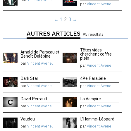
par
Vincent Avenel
←
1
2
3
→
AUTRES ARTICLES
95 résultats
Têtes vides
Arnold de Parscau et
cherchent coffre
Benoît Delépine
plein
par
Vincent Avenel
par
Vincent Avenel
Dark Star
49e Parallèle
par
Vincent Avenel
par
Vincent Avenel
David Perrault
La Vampire
par
Vincent Avenel
par
Vincent Avenel
Vaudou
L’Homme-Léopard
par
Vincent Avenel
par
Vincent Avenel