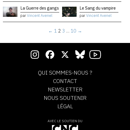
La Guerre des gangs
Le Sang du vampire
par
Vincent Avenel
par
Vincent Avenel
←
1
2
3
…
10
→
QUI SOMMES-NOUS ?
CONTACT
NEWSLETTER
NOUS SOUTENIR
LÉGAL
AVEC LE SOUTIEN DU