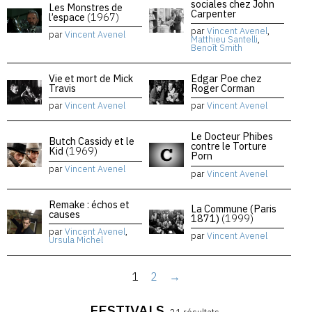
sociales chez John
Les Monstres de
Carpenter
l’espace
(1967)
par
Vincent Avenel
,
par
Vincent Avenel
Matthieu Santelli
,
Benoît Smith
Vie et mort de Mick
Edgar Poe chez
Travis
Roger Corman
par
Vincent Avenel
par
Vincent Avenel
Le Docteur Phibes
Butch Cassidy et le
contre le Torture
Kid
(1969)
Porn
par
Vincent Avenel
par
Vincent Avenel
Remake : échos et
La Commune (Paris
causes
1871)
(1999)
par
Vincent Avenel
,
par
Vincent Avenel
Ursula Michel
1
2
→
FESTIVALS