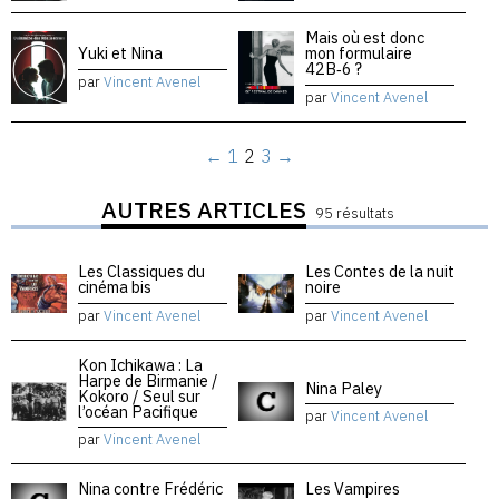
Mais où est donc
Yuki et Nina
mon formulaire
42B‑6 ?
par
Vincent Avenel
par
Vincent Avenel
←
1
2
3
→
AUTRES ARTICLES
95 résultats
Les Classiques du
Les Contes de la nuit
cinéma bis
noire
par
Vincent Avenel
par
Vincent Avenel
Kon Ichikawa : La
Harpe de Birmanie /
Nina Paley
Kokoro / Seul sur
l’océan Pacifique
par
Vincent Avenel
par
Vincent Avenel
Nina contre Frédéric
Les Vampires