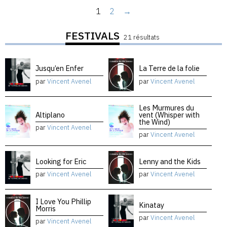
1
2
→
FESTIVALS
21 résultats
Jusqu’en Enfer
La Terre de la folie
par
Vincent Avenel
par
Vincent Avenel
Les Murmures du
Altiplano
vent (Whisper with
the Wind)
par
Vincent Avenel
par
Vincent Avenel
Looking for Eric
Lenny and the Kids
par
Vincent Avenel
par
Vincent Avenel
I Love You Phillip
Kinatay
Morris
par
Vincent Avenel
par
Vincent Avenel