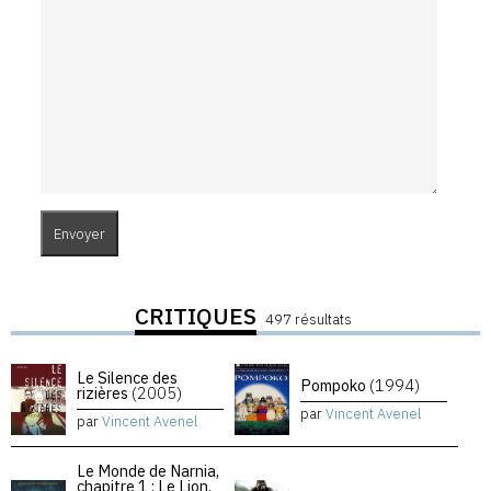
CRITIQUES
497 résultats
Le Silence des
Pompoko
(1994)
rizières
(2005)
par
Vincent Avenel
par
Vincent Avenel
Le Monde de Narnia,
chapitre 1 : Le Lion,