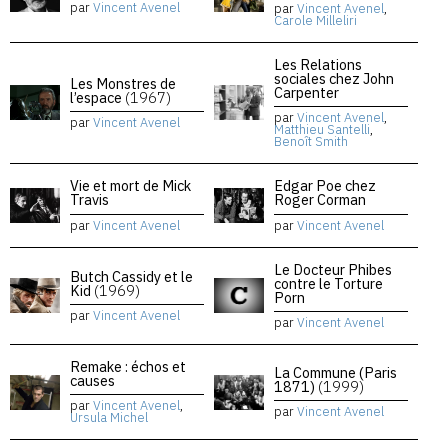
par
Vincent Avenel
par
Vincent Avenel
,
Carole Milleliri
Les Relations
sociales chez John
Les Monstres de
Carpenter
l’espace
(1967)
par
Vincent Avenel
,
par
Vincent Avenel
Matthieu Santelli
,
Benoît Smith
Vie et mort de Mick
Edgar Poe chez
Travis
Roger Corman
par
Vincent Avenel
par
Vincent Avenel
Le Docteur Phibes
Butch Cassidy et le
contre le Torture
Kid
(1969)
Porn
par
Vincent Avenel
par
Vincent Avenel
Remake : échos et
La Commune (Paris
causes
1871)
(1999)
par
Vincent Avenel
,
par
Vincent Avenel
Ursula Michel