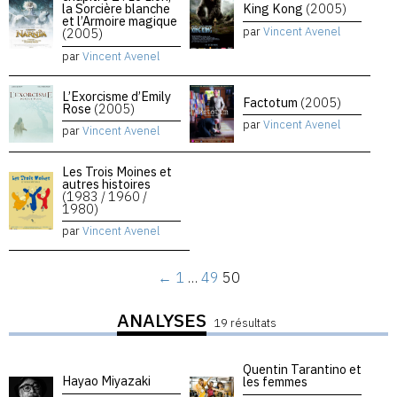
la Sorcière blanche
King Kong
(2005)
et l’Armoire magique
par
Vincent Avenel
(2005)
par
Vincent Avenel
L’Exorcisme d’Emily
Factotum
(2005)
Rose
(2005)
par
Vincent Avenel
par
Vincent Avenel
Les Trois Moines et
autres histoires
(1983 / 1960 /
1980)
par
Vincent Avenel
←
1
…
49
50
ANALYSES
19 résultats
Quentin Tarantino et
Hayao Miyazaki
les femmes