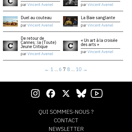
par
Vincent Avenel
par
Vincent Avenel
Duel au couteau
La Baie sanglante
par
Vincent Avenel
par
Vincent Avenel
De retour de
« Un art à la croisée
Cannes : la (Toute)
des arts »
Jeune Critique
par
Vincent Avenel
par
Vincent Avenel
←
1
…
6
7
8
…
10
→
QUI SOMMES-NOUS ?
CONTACT
NEWSLETTER