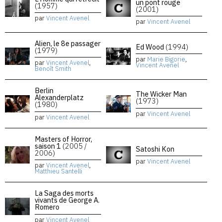
un pont rouge
(1957)
(2001)
par
Vincent Avenel
par
Vincent Avenel
Alien, le 8e passager
Ed Wood
(1994)
(1979)
par
Marie Bigorie
,
par
Vincent Avenel
,
Vincent Avenel
Benoît Smith
Berlin
The Wicker Man
Alexanderplatz
(1973)
(1980)
par
Vincent Avenel
par
Vincent Avenel
Masters of Horror,
saison 1
(2005 /
Satoshi Kon
2006)
par
Vincent Avenel
par
Vincent Avenel
,
Matthieu Santelli
La Saga des morts
vivants de George A.
Romero
par
Vincent Avenel