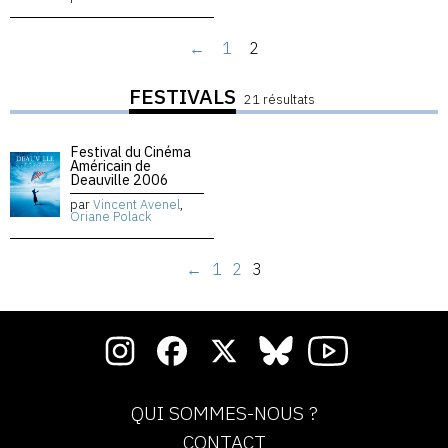
←
1
2
FESTIVALS
21 résultats
Festival du Cinéma
Américain de
Deauville 2006
par
Vincent Avenel
,
Oriane Polack
←
1
2
3
QUI SOMMES-NOUS ?
CONTACT