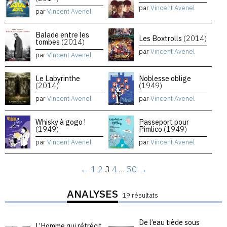
par
Vincent Avenel
par
Vincent Avenel
Balade entre les
Les Boxtrolls
(2014)
tombes
(2014)
par
Vincent Avenel
par
Vincent Avenel
Le Labyrinthe
Noblesse oblige
(2014)
(1949)
par
Vincent Avenel
par
Vincent Avenel
Whisky à gogo !
Passeport pour
(1949)
Pimlico
(1949)
par
Vincent Avenel
par
Vincent Avenel
←
1
2
3
4
…
50
→
ANALYSES
19 résultats
De l’eau tiède sous
L’Homme qui rétrécit