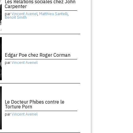
Les Relations sociales chez John
Carpenter
par
Vincent Avenel
,
Matthieu Santelli
,
Benoît Smith
Edgar Poe chez Roger Corman
par
Vincent Avenel
Le Docteur Phibes contre le
Torture Porn
par
Vincent Avenel