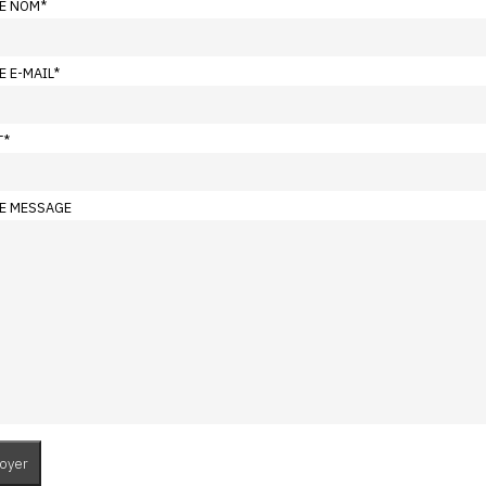
E NOM
*
E E-MAIL
*
T
*
E MESSAGE