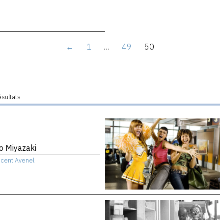
←
1
…
49
50
ésultats
o Miyazaki
ncent Avenel