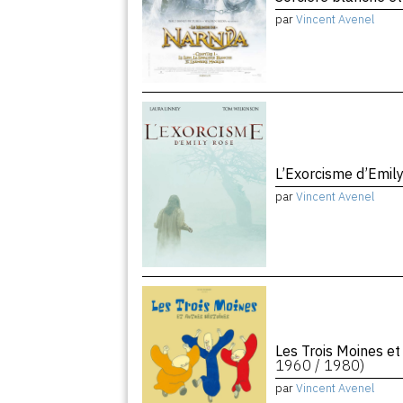
par
Vincent Avenel
L’Exorcisme d’Emil
par
Vincent Avenel
Les Trois Moines et
1960 / 1980)
par
Vincent Avenel