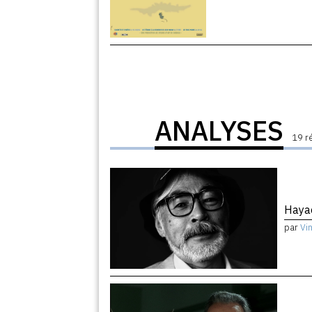
ANALYSES
19 r
Haya
par
Vi