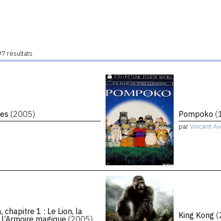
7 résultats
ères
(2005)
Pompoko
(
par
Vincent Av
chapitre 1 : Le Lion, la
King Kong
(
t l’Armoire magique
(2005)