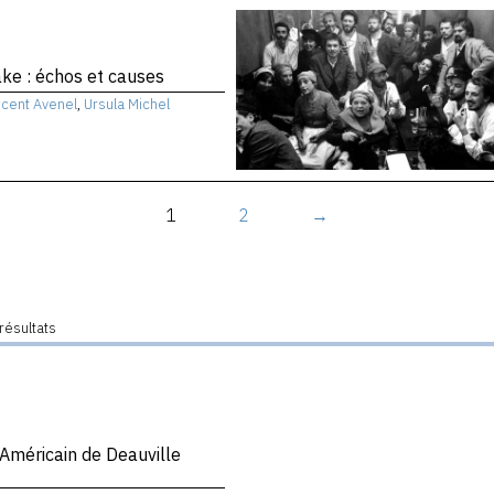
e : échos et causes
ncent Avenel
,
Ursula Michel
1
2
→
résultats
 Américain de Deauville