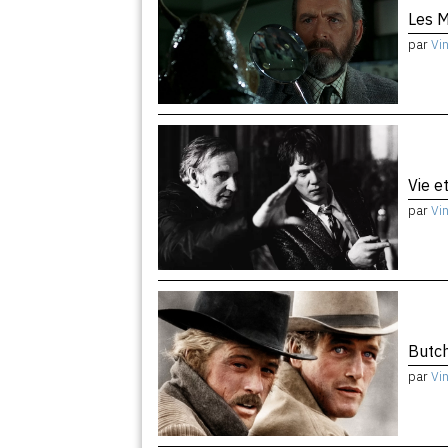
Les M
par
Vi
Vie e
par
Vi
Butch
par
Vi