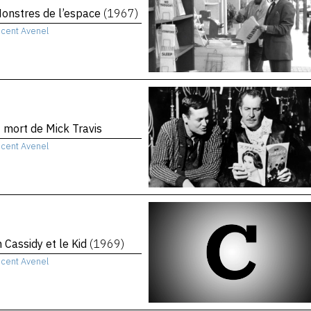
onstres de l’espace
(1967)
ncent Avenel
t mort de Mick Travis
ncent Avenel
 Cassidy et le Kid
(1969)
ncent Avenel