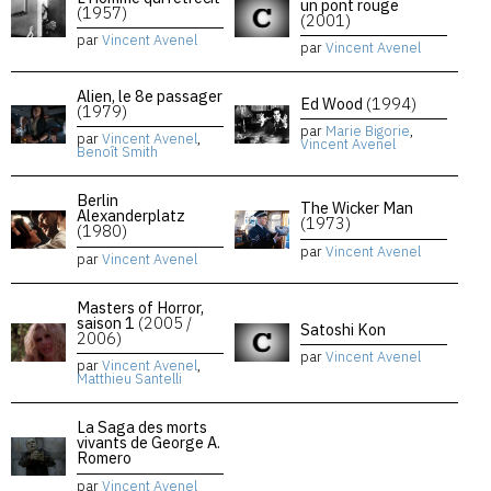
un pont rouge
(1957)
(2001)
par
Vincent Avenel
par
Vincent Avenel
Alien, le 8e passager
Ed Wood
(1994)
(1979)
par
Marie Bigorie
,
par
Vincent Avenel
,
Vincent Avenel
Benoît Smith
Berlin
The Wicker Man
Alexanderplatz
(1973)
(1980)
par
Vincent Avenel
par
Vincent Avenel
Masters of Horror,
saison 1
(2005 /
Satoshi Kon
2006)
par
Vincent Avenel
par
Vincent Avenel
,
Matthieu Santelli
La Saga des morts
vivants de George A.
Romero
par
Vincent Avenel