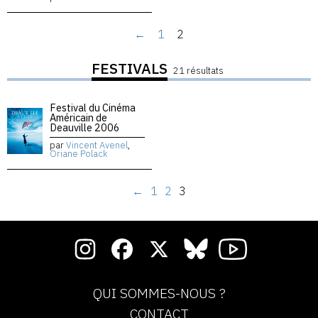
←
1
2
FESTIVALS
21 résultats
Festival du Cinéma
Américain de
Deauville 2006
par
Vincent Avenel
,
Oriane Polack
←
1
2
3
QUI SOMMES-NOUS ?
CONTACT