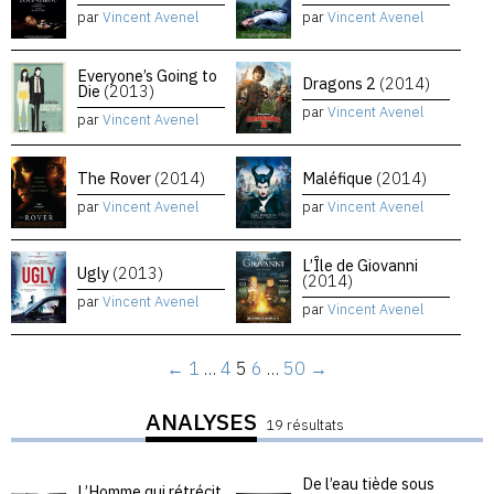
par
Vincent Avenel
par
Vincent Avenel
Everyone’s Going to
Dragons 2
(2014)
Die
(2013)
par
Vincent Avenel
par
Vincent Avenel
The Rover
(2014)
Maléfique
(2014)
par
Vincent Avenel
par
Vincent Avenel
L’Île de Giovanni
Ugly
(2013)
(2014)
par
Vincent Avenel
par
Vincent Avenel
←
1
…
4
5
6
…
50
→
ANALYSES
19 résultats
De l’eau tiède sous
L’Homme qui rétrécit