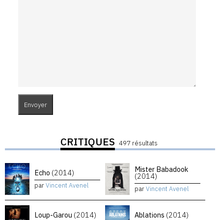
CRITIQUES
497 résultats
Mister Babadook
Echo
(2014)
(2014)
par
Vincent Avenel
par
Vincent Avenel
Loup-Garou
(2014)
Ablations
(2014)