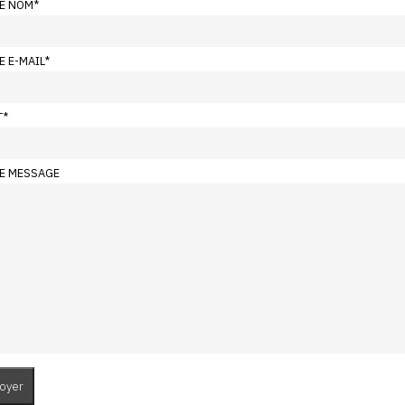
E NOM
*
E E-MAIL
*
T
*
E MESSAGE