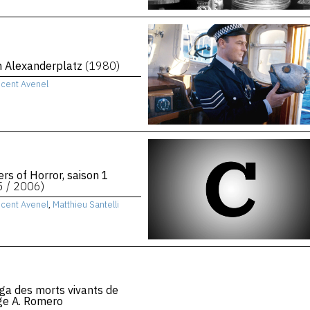
n Alexanderplatz
(1980)
ncent Avenel
rs of Horror, saison 1
5 / 2006)
ncent Avenel
,
Matthieu Santelli
ga des morts vivants de
ge A. Romero