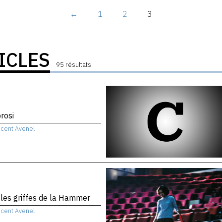
←
1
2
3
ICLES
95 résultats
rosi
ncent Avenel
les griffes de la Hammer
ncent Avenel