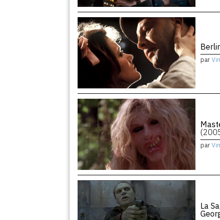
Berli
par
Vi
Maste
(200
par
Vi
La Sa
Geor