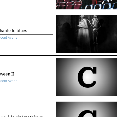
chante le blues
ncent Avenel
ween II
ncent Avenel