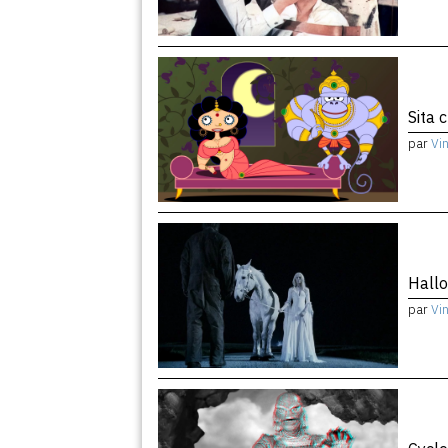
Sita 
par
Vi
Hallo
par
Vi