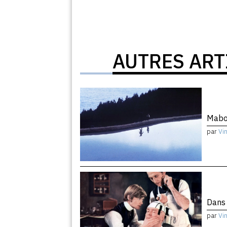
AUTRES ART
Mabo
par
Vi
Dans 
par
Vi