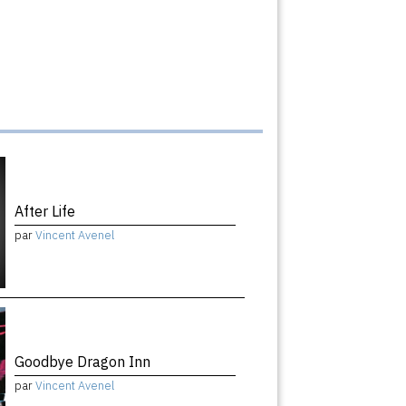
After Life
par
Vincent Avenel
Goodbye Dragon Inn
par
Vincent Avenel