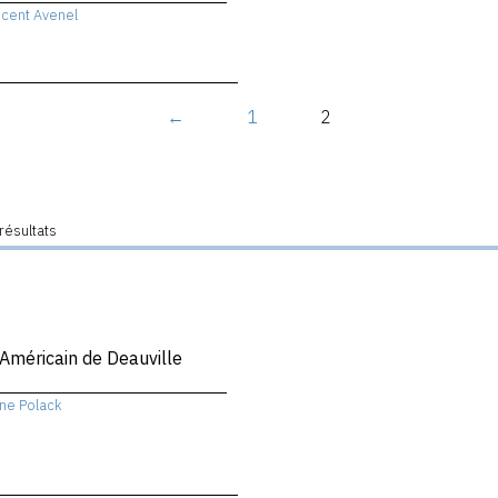
ncent Avenel
←
1
2
résultats
 Américain de Deauville
ne Polack