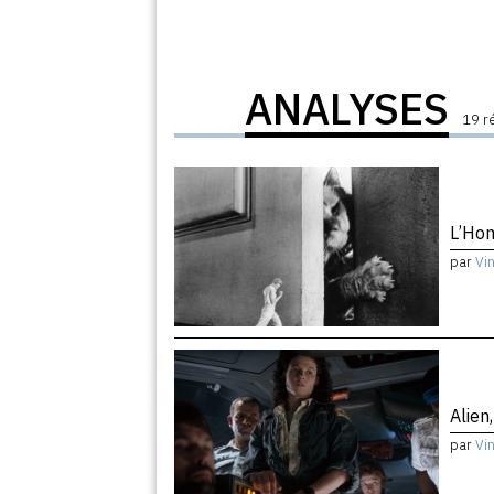
ANALYSES
19 r
L’Hom
par
Vi
Alien
par
Vi