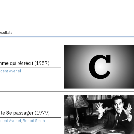
ésultats
me qui rétrécit
(1957)
ncent Avenel
, le 8e passager
(1979)
ncent Avenel
,
Benoît Smith