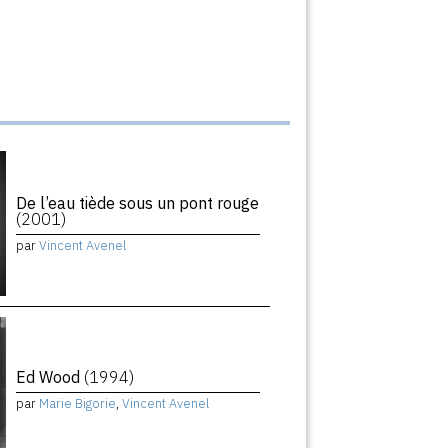
De l’eau tiède sous un pont rouge
(2001)
par
Vincent Avenel
Ed Wood
(1994)
par
Marie Bigorie
,
Vincent Avenel