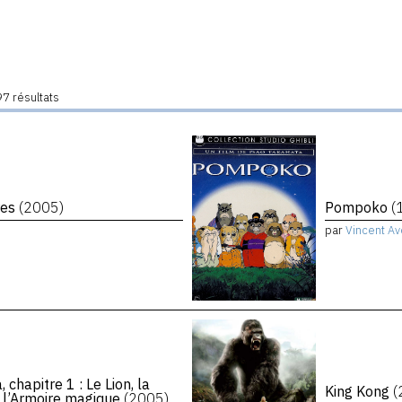
7 résultats
ères
(2005)
Pompoko
(
par
Vincent Av
chapitre 1 : Le Lion, la
King Kong
(
t l’Armoire magique
(2005)