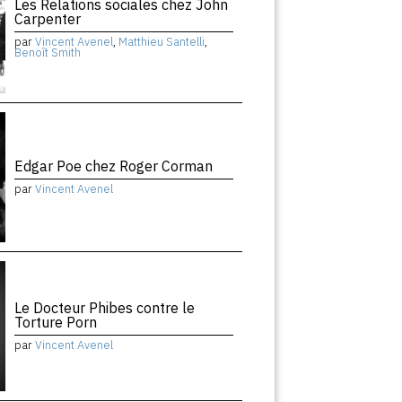
Les Relations sociales chez John
Carpenter
par
Vincent Avenel
,
Matthieu Santelli
,
Benoît Smith
Edgar Poe chez Roger Corman
par
Vincent Avenel
Le Docteur Phibes contre le
Torture Porn
par
Vincent Avenel