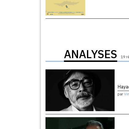
ANALYSES
19 r
Haya
par
Vi