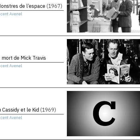
onstres de l’espace
(1967)
ncent Avenel
t mort de Mick Travis
ncent Avenel
 Cassidy et le Kid
(1969)
ncent Avenel