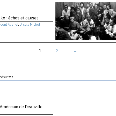
e : échos et causes
ncent Avenel
,
Ursula Michel
1
2
→
résultats
 Américain de Deauville