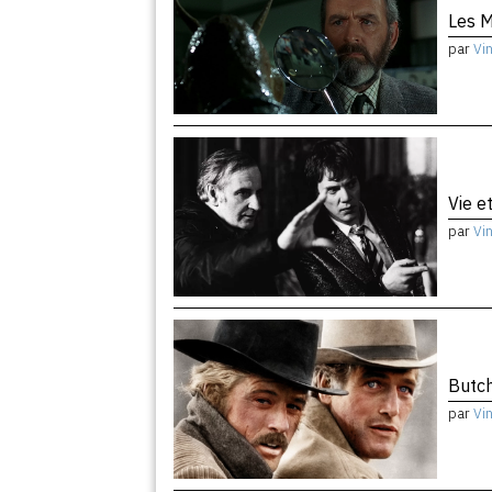
Les M
par
Vi
Vie e
par
Vi
Butch
par
Vi