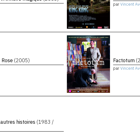
par
Vincent Av
y Rose
(2005)
Factotum
(
par
Vincent Av
 autres histoires
(1983 /