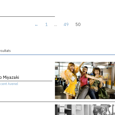
←
1
…
49
50
ésultats
o Miyazaki
ncent Avenel