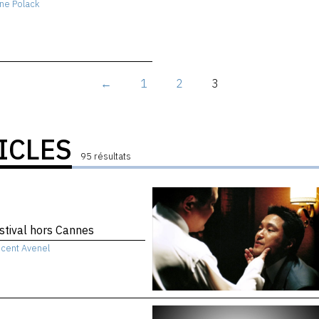
ne Polack
←
1
2
3
ICLES
95 résultats
stival hors Cannes
ncent Avenel