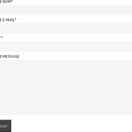
E NOM
*
E E-MAIL
*
T
*
E MESSAGE