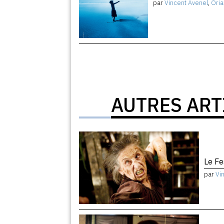
par
Vincent Avenel
,
Oria
AUTRES ART
Le Fe
par
Vi