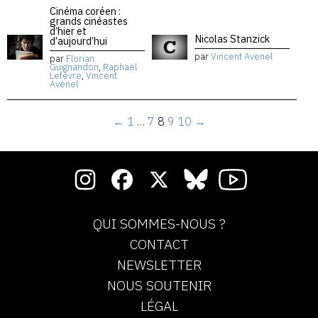
Cinéma coréen :
grands cinéastes
d’hier et
Nicolas Stanzick
d’aujourd’hui
par
Vincent Avenel
par
Florian
Guignandon
,
Raphaël
Lefèvre
,
Vincent
Avenel
←
1
…
7
8
9
10
→
QUI SOMMES-NOUS ?
CONTACT
NEWSLETTER
NOUS SOUTENIR
LÉGAL