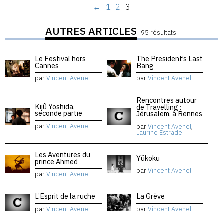
←
1
2
3
AUTRES ARTICLES
95 résultats
Le Festival hors
The President’s Last
Cannes
Bang
par
Vincent Avenel
par
Vincent Avenel
Rencontres autour
Kijû Yoshida,
de Travelling :
seconde partie
Jérusalem, à Rennes
par
Vincent Avenel
par
Vincent Avenel
,
Laurine Estrade
Les Aventures du
Yûkoku
prince Ahmed
par
Vincent Avenel
par
Vincent Avenel
L’Esprit de la ruche
La Grève
par
Vincent Avenel
par
Vincent Avenel