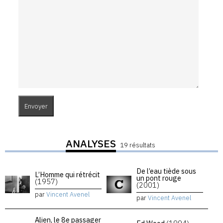
ANALYSES
19 résultats
De l’eau tiède sous
L’Homme qui rétrécit
un pont rouge
(1957)
(2001)
par
Vincent Avenel
par
Vincent Avenel
Alien, le 8e passager