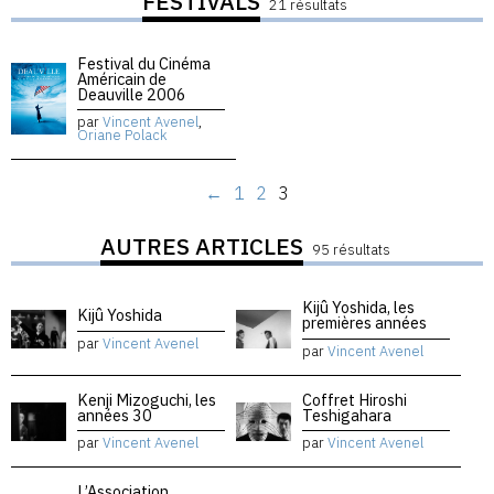
FESTIVALS
21 résultats
Festival du Cinéma
Américain de
Deauville 2006
par
Vincent Avenel
,
Oriane Polack
←
1
2
3
AUTRES ARTICLES
95 résultats
Kijû Yoshida, les
Kijû Yoshida
premières années
par
Vincent Avenel
par
Vincent Avenel
Kenji Mizoguchi, les
Coffret Hiroshi
années 30
Teshigahara
par
Vincent Avenel
par
Vincent Avenel
L’Association