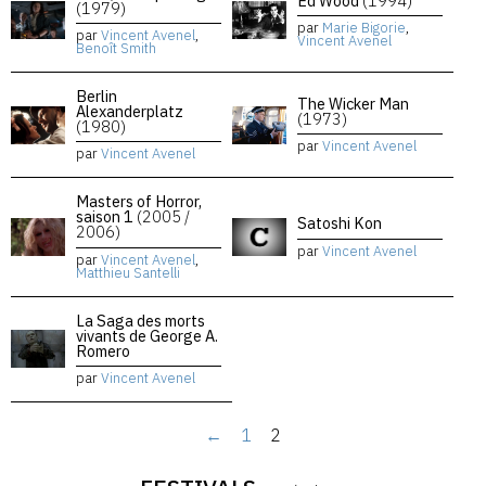
Ed Wood
(1994)
(1979)
par
Marie Bigorie
,
par
Vincent Avenel
,
Vincent Avenel
Benoît Smith
Berlin
The Wicker Man
Alexanderplatz
(1973)
(1980)
par
Vincent Avenel
par
Vincent Avenel
Masters of Horror,
saison 1
(2005 /
Satoshi Kon
2006)
par
Vincent Avenel
par
Vincent Avenel
,
Matthieu Santelli
La Saga des morts
vivants de George A.
Romero
par
Vincent Avenel
←
1
2