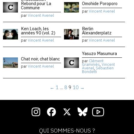
Rebond pour La
Omohide Poroporo
Commune
par
Vincent Avenel
par
Vincent Avenel
Ken Loach, les
Berlin
années 90 (vol. 2)
Alexanderplatz
par
Vincent Avenel
par
Vincent Avenel
Yasuzo Masumura
Chat noir, chat blanc
par
Clément
Graminiès
,
Vincent
par
Vincent Avenel
Avenel
,
Sébastien
Bondetti
←
1
…
8
9
10
→
QUI SOMMES-NOUS ?