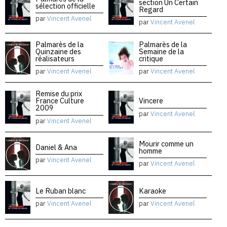
section Un Certain
sélection officielle
Regard
par
Vincent Avenel
par
Vincent Avenel
Palmarès de la
Palmarès de la
Quinzaine des
Semaine de la
réalisateurs
critique
par
Vincent Avenel
par
Vincent Avenel
Remise du prix
France Culture
Vincere
2009
par
Vincent Avenel
par
Vincent Avenel
Mourir comme un
Daniel & Ana
homme
par
Vincent Avenel
par
Vincent Avenel
Le Ruban blanc
Karaoke
par
Vincent Avenel
par
Vincent Avenel