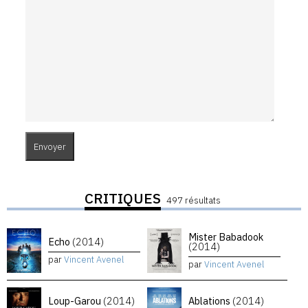
CRITIQUES
497 résultats
Mister Babadook
Echo
(2014)
(2014)
par
Vincent Avenel
par
Vincent Avenel
Loup-Garou
(2014)
Ablations
(2014)