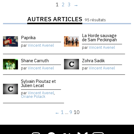
1
2
3
→
AUTRES ARTICLES
95 résultats
La Horde sauvage
Paprika
de Sam Peckinpah
par
Vincent Avenel
par
Vincent Avenel
Shane Carruth
Zohra Sadik
par
Vincent Avenel
par
Vincent Avenel
Sylvain Pioutaz et
Julien Lecat
par
Vincent Avenel
,
Oriane Polack
←
1
…
9
10