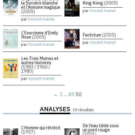
la Sorcière blanche
King Kong
(2005)
et l’Armoire magique
par
Vincent Avenel
(2005)
par
Vincent Avenel
L’Exorcisme d’Emily
Factotum
(2005)
Rose
(2005)
par
Vincent Avenel
par
Vincent Avenel
Les Trois Moines et
autres histoires
(1983 / 1960 /
1980)
par
Vincent Avenel
←
1
…
49
50
ANALYSES
19 résultats
De l’eau tiède sous
L’Homme qui rétrécit
un pont rouge
(1957)
(2001)