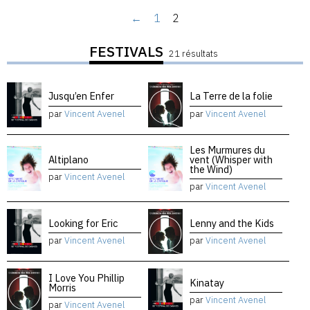
←
1
2
FESTIVALS
21 résultats
Jusqu’en Enfer
La Terre de la folie
par
Vincent Avenel
par
Vincent Avenel
Les Murmures du
Altiplano
vent (Whisper with
the Wind)
par
Vincent Avenel
par
Vincent Avenel
Looking for Eric
Lenny and the Kids
par
Vincent Avenel
par
Vincent Avenel
I Love You Phillip
Kinatay
Morris
par
Vincent Avenel
par
Vincent Avenel