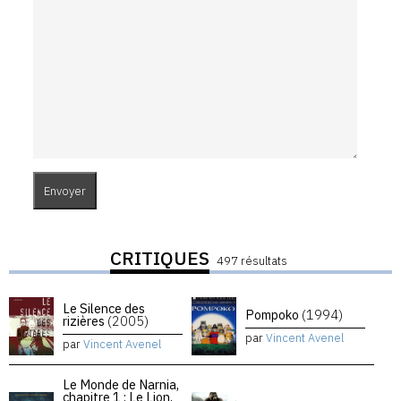
CRITIQUES
497 résultats
Le Silence des
Pompoko
(1994)
rizières
(2005)
par
Vincent Avenel
par
Vincent Avenel
Le Monde de Narnia,
chapitre 1 : Le Lion,