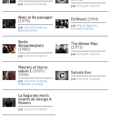
par
Vincent Avenel
par
Vincent Avenel
Alien, le 8e passager
Ed Wood
(1994)
(1979)
par
Marie Bigorie
,
par
Vincent Avenel
,
Vincent Avenel
Benoît Smith
Berlin
The Wicker Man
Alexanderplatz
(1973)
(1980)
par
Vincent Avenel
par
Vincent Avenel
Masters of Horror,
saison 1
(2005 /
Satoshi Kon
2006)
par
Vincent Avenel
par
Vincent Avenel
,
Matthieu Santelli
La Saga des morts
vivants de George A.
Romero
par
Vincent Avenel