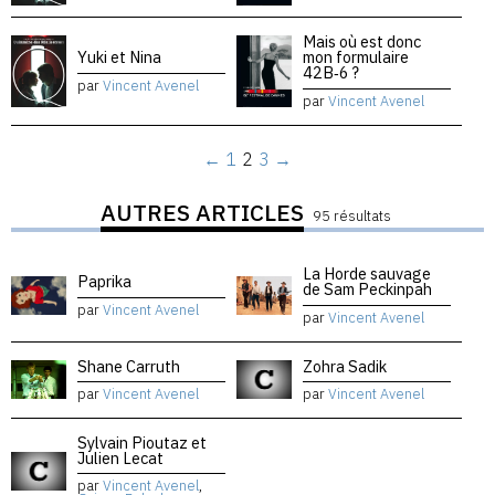
Mais où est donc
Yuki et Nina
mon formulaire
42B‑6 ?
par
Vincent Avenel
par
Vincent Avenel
←
1
2
3
→
AUTRES ARTICLES
95 résultats
La Horde sauvage
Paprika
de Sam Peckinpah
par
Vincent Avenel
par
Vincent Avenel
Shane Carruth
Zohra Sadik
par
Vincent Avenel
par
Vincent Avenel
Sylvain Pioutaz et
Julien Lecat
par
Vincent Avenel
,