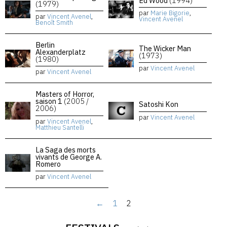
Ed Wood
(1994)
(1979)
par
Marie Bigorie
,
par
Vincent Avenel
,
Vincent Avenel
Benoît Smith
Berlin
The Wicker Man
Alexanderplatz
(1973)
(1980)
par
Vincent Avenel
par
Vincent Avenel
Masters of Horror,
saison 1
(2005 /
Satoshi Kon
2006)
par
Vincent Avenel
par
Vincent Avenel
,
Matthieu Santelli
La Saga des morts
vivants de George A.
Romero
par
Vincent Avenel
←
1
2