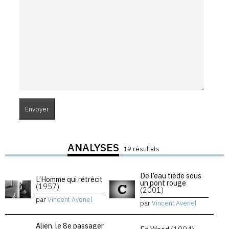
ANALYSES
19 résultats
De l’eau tiède sous
L’Homme qui rétrécit
un pont rouge
(1957)
(2001)
par
Vincent Avenel
par
Vincent Avenel
Alien, le 8e passager