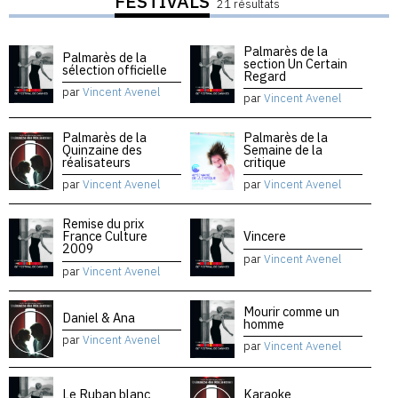
FESTIVALS
21 résultats
Palmarès de la
Palmarès de la
section Un Certain
sélection officielle
Regard
par
Vincent Avenel
par
Vincent Avenel
Palmarès de la
Palmarès de la
Quinzaine des
Semaine de la
réalisateurs
critique
par
Vincent Avenel
par
Vincent Avenel
Remise du prix
France Culture
Vincere
2009
par
Vincent Avenel
par
Vincent Avenel
Mourir comme un
Daniel & Ana
homme
par
Vincent Avenel
par
Vincent Avenel
Le Ruban blanc
Karaoke