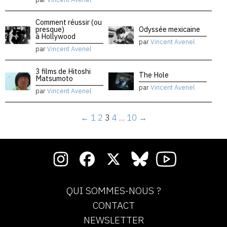
Comment réussir (ou
presque)
Odyssée mexicaine
à Hollywood
par
Vincent Avenel
par
Vincent Avenel
3 films de Hitoshi
The Hole
Matsumoto
par
Vincent Avenel
par
Vincent Avenel
←
1
2
3
4
…
10
→
QUI SOMMES-NOUS ?
CONTACT
NEWSLETTER