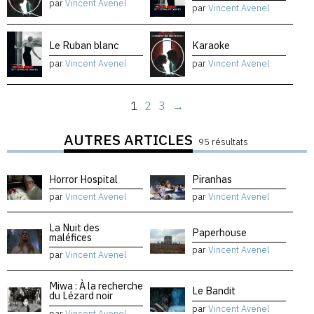
par
Vincent Avenel
par
Vincent Avenel
Le Ruban blanc
Karaoke
par
Vincent Avenel
par
Vincent Avenel
1
2
3
→
AUTRES ARTICLES
95 résultats
Horror Hospital
Piranhas
par
Vincent Avenel
par
Vincent Avenel
La Nuit des
Paperhouse
maléfices
par
Vincent Avenel
par
Vincent Avenel
Miwa : À la recherche
Le Bandit
du Lézard noir
par
Vincent Avenel
par
Vincent Avenel