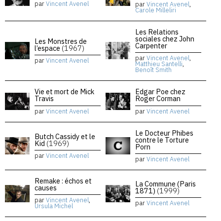
par
Vincent Avenel
par
Vincent Avenel
,
Carole Milleliri
Les Relations
sociales chez John
Les Monstres de
Carpenter
l’espace
(1967)
par
Vincent Avenel
,
par
Vincent Avenel
Matthieu Santelli
,
Benoît Smith
Vie et mort de Mick
Edgar Poe chez
Travis
Roger Corman
par
Vincent Avenel
par
Vincent Avenel
Le Docteur Phibes
Butch Cassidy et le
contre le Torture
Kid
(1969)
Porn
par
Vincent Avenel
par
Vincent Avenel
Remake : échos et
La Commune (Paris
causes
1871)
(1999)
par
Vincent Avenel
,
par
Vincent Avenel
Ursula Michel