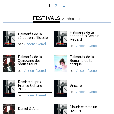
1
2
→
FESTIVALS
21 résultats
Palmarès de la
Palmarès de la
section Un Certain
sélection officielle
Regard
par
Vincent Avenel
par
Vincent Avenel
Palmarès de la
Palmarès de la
Quinzaine des
Semaine de la
réalisateurs
critique
par
Vincent Avenel
par
Vincent Avenel
Remise du prix
France Culture
Vincere
2009
par
Vincent Avenel
par
Vincent Avenel
Mourir comme un
Daniel & Ana
homme