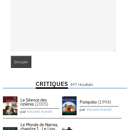
CRITIQUES
497 résultats
Le Silence des
Pompoko
(1994)
rizières
(2005)
par
Vincent Avenel
par
Vincent Avenel
Le Monde de Narnia,
chapitre 1 : Le Lion,