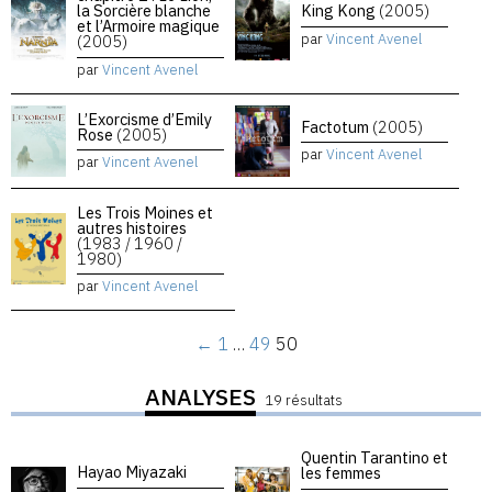
la Sorcière blanche
King Kong
(2005)
et l’Armoire magique
par
Vincent Avenel
(2005)
par
Vincent Avenel
L’Exorcisme d’Emily
Factotum
(2005)
Rose
(2005)
par
Vincent Avenel
par
Vincent Avenel
Les Trois Moines et
autres histoires
(1983 / 1960 /
1980)
par
Vincent Avenel
←
1
…
49
50
ANALYSES
19 résultats
Quentin Tarantino et
Hayao Miyazaki
les femmes