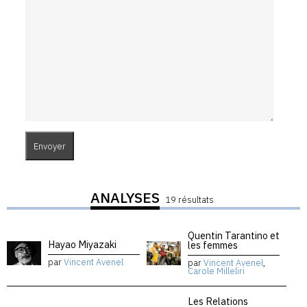
ANALYSES
19 résultats
Quentin Tarantino et
Hayao Miyazaki
les femmes
par
Vincent Avenel
par
Vincent Avenel
,
Carole Milleliri
Les Relations