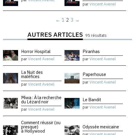
par
Vincent Avenel
←
1
2
3
→
AUTRES ARTICLES
95 résultats
Horror Hospital
Piranhas
par
Vincent Avenel
par
Vincent Avenel
La Nuit des
Paperhouse
maléfices
par
Vincent Avenel
par
Vincent Avenel
Miwa : À la recherche
Le Bandit
du Lézard noir
par
Vincent Avenel
par
Vincent Avenel
Comment réussir (ou
presque)
Odyssée mexicaine
à Hollywood
par
Vincent Avenel