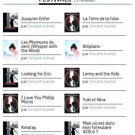
21 résultats
Jusqu’en Enfer
La Terre de la folie
par
Vincent Avenel
par
Vincent Avenel
Les Murmures du
vent (Whisper with
Altiplano
the Wind)
par
Vincent Avenel
par
Vincent Avenel
Looking for Eric
Lenny and the Kids
par
Vincent Avenel
par
Vincent Avenel
I Love You Phillip
Yuki et Nina
Morris
par
Vincent Avenel
par
Vincent Avenel
Mais où est donc
Kinatay
mon formulaire
42B‑6 ?
par
Vincent Avenel