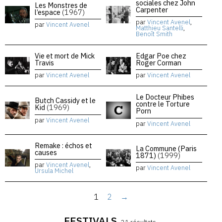
sociales chez John
Les Monstres de
Carpenter
l’espace
(1967)
par
Vincent Avenel
,
par
Vincent Avenel
Matthieu Santelli
,
Benoît Smith
Vie et mort de Mick
Edgar Poe chez
Travis
Roger Corman
par
Vincent Avenel
par
Vincent Avenel
Le Docteur Phibes
Butch Cassidy et le
contre le Torture
Kid
(1969)
Porn
par
Vincent Avenel
par
Vincent Avenel
Remake : échos et
La Commune (Paris
causes
1871)
(1999)
par
Vincent Avenel
,
par
Vincent Avenel
Ursula Michel
1
2
→
FESTIVALS