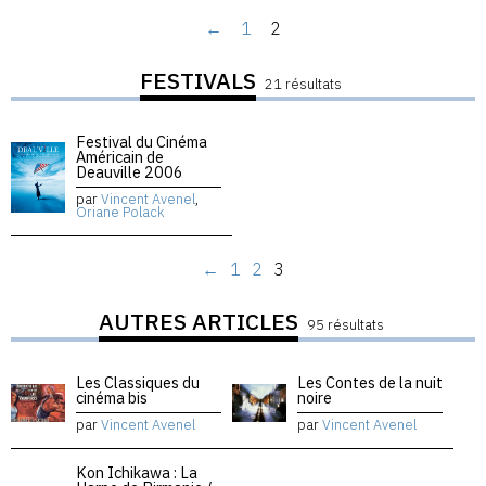
←
1
2
FESTIVALS
21 résultats
Festival du Cinéma
Américain de
Deauville 2006
par
Vincent Avenel
,
Oriane Polack
←
1
2
3
AUTRES ARTICLES
95 résultats
Les Classiques du
Les Contes de la nuit
cinéma bis
noire
par
Vincent Avenel
par
Vincent Avenel
Kon Ichikawa : La