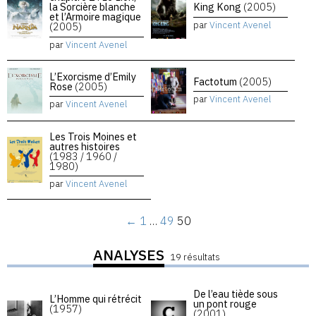
la Sorcière blanche
King Kong
(2005)
et l’Armoire magique
par
Vincent Avenel
(2005)
par
Vincent Avenel
L’Exorcisme d’Emily
Factotum
(2005)
Rose
(2005)
par
Vincent Avenel
par
Vincent Avenel
Les Trois Moines et
autres histoires
(1983 / 1960 /
1980)
par
Vincent Avenel
←
1
…
49
50
ANALYSES
19 résultats
De l’eau tiède sous
L’Homme qui rétrécit
un pont rouge
(1957)
(2001)