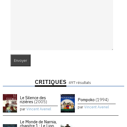
CRITIQUES
497 résultats
Le Silence des
Pompoko
(1994)
rizières
(2005)
par
Vincent Avenel
par
Vincent Avenel
Le Monde de Narnia,
chapitre 1 : Le Lion,