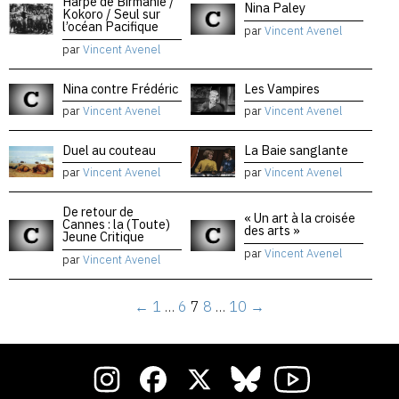
Harpe de Birmanie /
Nina Paley
Kokoro / Seul sur
l’océan Pacifique
par
Vincent Avenel
par
Vincent Avenel
Nina contre Frédéric
Les Vampires
par
Vincent Avenel
par
Vincent Avenel
Duel au couteau
La Baie sanglante
par
Vincent Avenel
par
Vincent Avenel
De retour de
« Un art à la croisée
Cannes : la (Toute)
des arts »
Jeune Critique
par
Vincent Avenel
par
Vincent Avenel
←
1
…
6
7
8
…
10
→