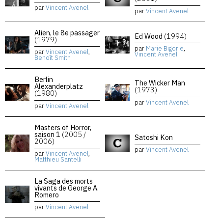
par
Vincent Avenel
par
Vincent Avenel
Alien, le 8e passager
Ed Wood
(1994)
(1979)
par
Marie Bigorie
,
par
Vincent Avenel
,
Vincent Avenel
Benoît Smith
Berlin
The Wicker Man
Alexanderplatz
(1973)
(1980)
par
Vincent Avenel
par
Vincent Avenel
Masters of Horror,
saison 1
(2005 /
Satoshi Kon
2006)
par
Vincent Avenel
par
Vincent Avenel
,
Matthieu Santelli
La Saga des morts
vivants de George A.
Romero
par
Vincent Avenel