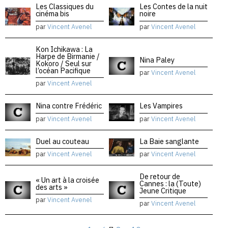
Les Classiques du
Les Contes de la nuit
cinéma bis
noire
par
Vincent Avenel
par
Vincent Avenel
Kon Ichikawa : La
Harpe de Birmanie /
Nina Paley
Kokoro / Seul sur
l’océan Pacifique
par
Vincent Avenel
par
Vincent Avenel
Nina contre Frédéric
Les Vampires
par
Vincent Avenel
par
Vincent Avenel
Duel au couteau
La Baie sanglante
par
Vincent Avenel
par
Vincent Avenel
De retour de
« Un art à la croisée
Cannes : la (Toute)
des arts »
Jeune Critique
par
Vincent Avenel
par
Vincent Avenel