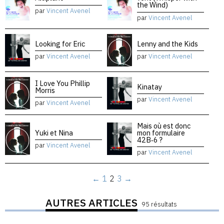
the Wind)
par
Vincent Avenel
par
Vincent Avenel
Looking for Eric
Lenny and the Kids
par
Vincent Avenel
par
Vincent Avenel
I Love You Phillip
Kinatay
Morris
par
Vincent Avenel
par
Vincent Avenel
Mais où est donc
Yuki et Nina
mon formulaire
42B‑6 ?
par
Vincent Avenel
par
Vincent Avenel
←
1
2
3
→
AUTRES ARTICLES
95 résultats