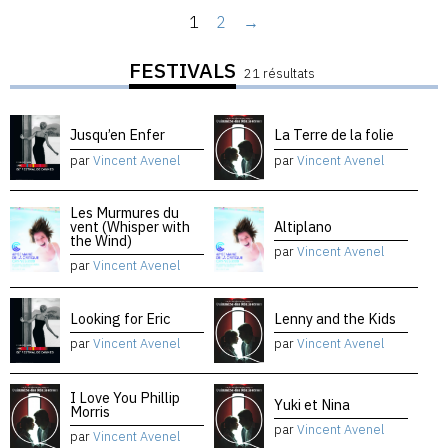
1
2
→
FESTIVALS
21 résultats
Jusqu’en Enfer
La Terre de la folie
par
Vincent Avenel
par
Vincent Avenel
Les Murmures du
vent (Whisper with
Altiplano
the Wind)
par
Vincent Avenel
par
Vincent Avenel
Looking for Eric
Lenny and the Kids
par
Vincent Avenel
par
Vincent Avenel
I Love You Phillip
Yuki et Nina
Morris
par
Vincent Avenel
par
Vincent Avenel