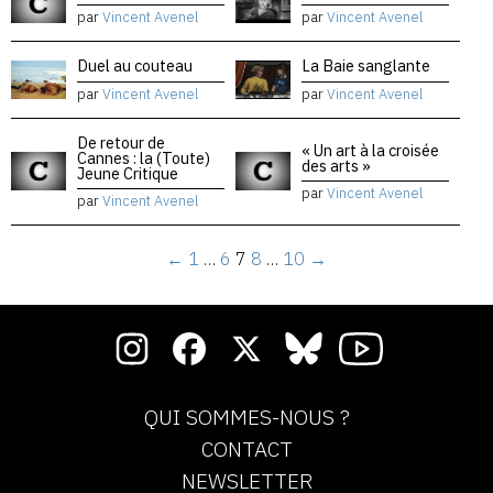
par
Vincent Avenel
par
Vincent Avenel
Duel au couteau
La Baie sanglante
par
Vincent Avenel
par
Vincent Avenel
De retour de
« Un art à la croisée
Cannes : la (Toute)
des arts »
Jeune Critique
par
Vincent Avenel
par
Vincent Avenel
←
1
…
6
7
8
…
10
→
QUI SOMMES-NOUS ?
CONTACT
NEWSLETTER