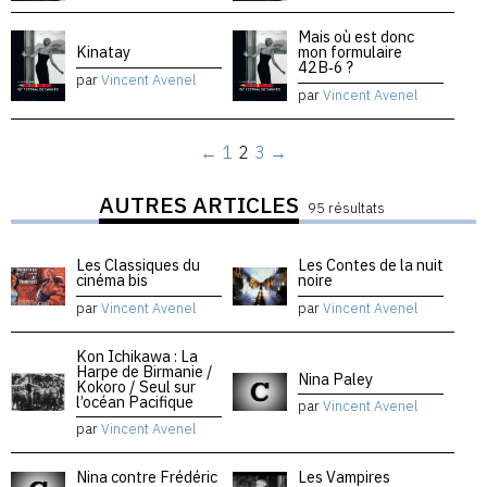
Mais où est donc
Kinatay
mon formulaire
42B‑6 ?
par
Vincent Avenel
par
Vincent Avenel
←
1
2
3
→
AUTRES ARTICLES
95 résultats
Les Classiques du
Les Contes de la nuit
cinéma bis
noire
par
Vincent Avenel
par
Vincent Avenel
Kon Ichikawa : La
Harpe de Birmanie /
Nina Paley
Kokoro / Seul sur
l’océan Pacifique
par
Vincent Avenel
par
Vincent Avenel
Nina contre Frédéric
Les Vampires