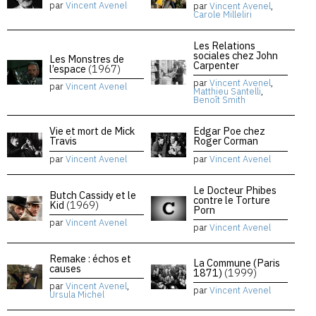
par
Vincent Avenel
par
Vincent Avenel
,
Carole Milleliri
Les Relations
sociales chez John
Les Monstres de
Carpenter
l’espace
(1967)
par
Vincent Avenel
,
par
Vincent Avenel
Matthieu Santelli
,
Benoît Smith
Vie et mort de Mick
Edgar Poe chez
Travis
Roger Corman
par
Vincent Avenel
par
Vincent Avenel
Le Docteur Phibes
Butch Cassidy et le
contre le Torture
Kid
(1969)
Porn
par
Vincent Avenel
par
Vincent Avenel
Remake : échos et
La Commune (Paris
causes
1871)
(1999)
par
Vincent Avenel
,
par
Vincent Avenel
Ursula Michel