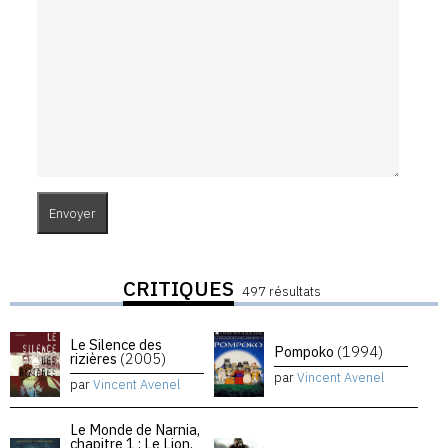
CRITIQUES
497 résultats
Le Silence des
Pompoko
(1994)
rizières
(2005)
par
Vincent Avenel
par
Vincent Avenel
Le Monde de Narnia,
chapitre 1 : Le Lion,