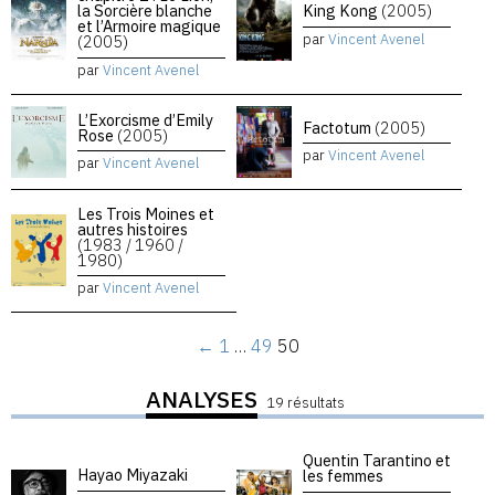
la Sorcière blanche
King Kong
(2005)
et l’Armoire magique
par
Vincent Avenel
(2005)
par
Vincent Avenel
L’Exorcisme d’Emily
Factotum
(2005)
Rose
(2005)
par
Vincent Avenel
par
Vincent Avenel
Les Trois Moines et
autres histoires
(1983 / 1960 /
1980)
par
Vincent Avenel
←
1
…
49
50
ANALYSES
19 résultats
Quentin Tarantino et
Hayao Miyazaki
les femmes