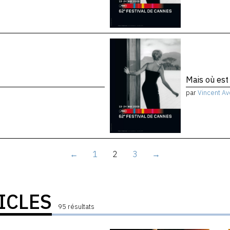
Mais où est
par
Vincent Av
←
1
2
3
→
ICLES
95 résultats