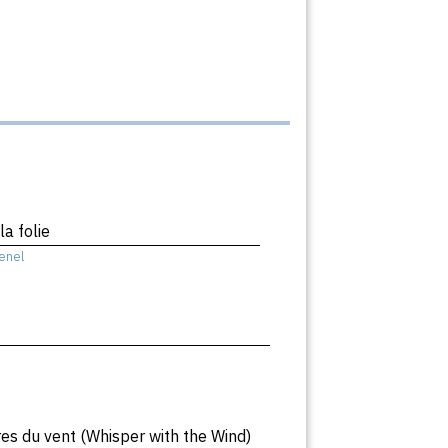
la folie
enel
s du vent (Whisper with the Wind)