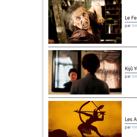
Le Fe
par
Vi
Kijû 
par
Vi
Les A
par
Vi