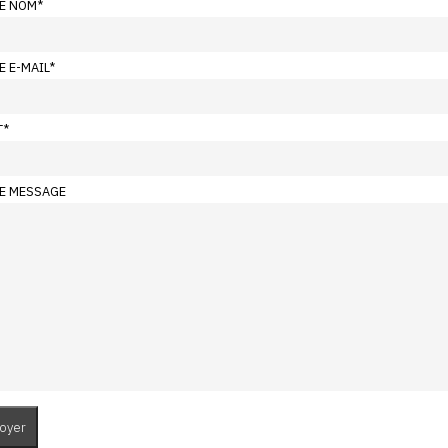
E NOM
*
E E-MAIL
*
T
*
E MESSAGE