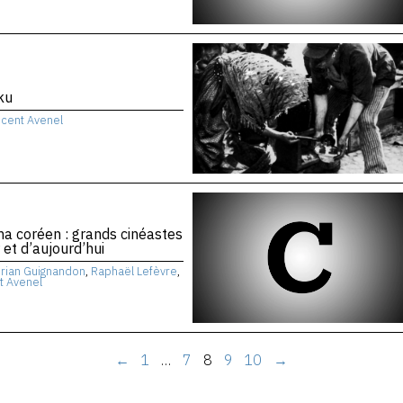
ku
ncent Avenel
a coréen : grands cinéastes
r et d’aujourd’hui
orian Guignandon
,
Raphaël Lefèvre
,
t Avenel
←
1
…
7
8
9
10
→