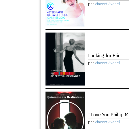
par
Vincent Avenel
Looking for Eric
par
Vincent Avenel
I Love You Phillip M
par
Vincent Avenel