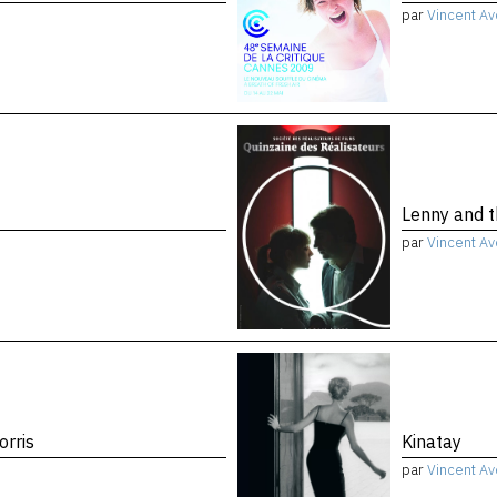
par
Vincent Av
Lenny and t
par
Vincent Av
orris
Kinatay
par
Vincent Av