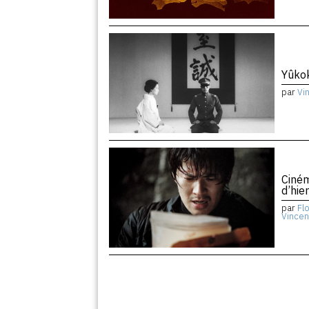
Yûko
par
Vi
Ciném
d’hie
par
Fl
Vincen