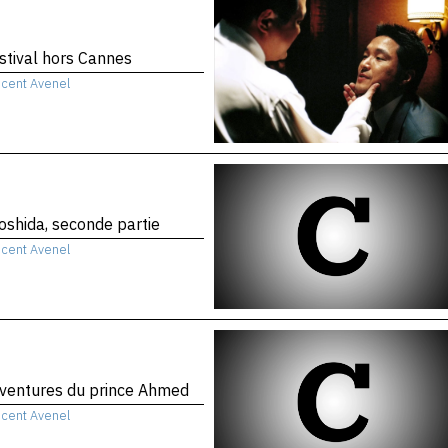
stival hors Cannes
ncent Avenel
Yoshida, seconde partie
ncent Avenel
ventures du prince Ahmed
ncent Avenel