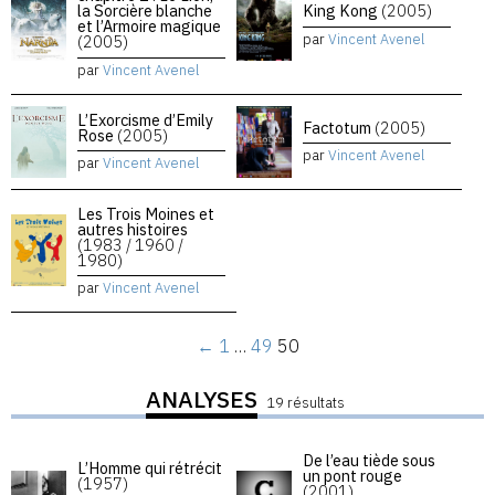
la Sorcière blanche
King Kong
(2005)
et l’Armoire magique
par
Vincent Avenel
(2005)
par
Vincent Avenel
L’Exorcisme d’Emily
Factotum
(2005)
Rose
(2005)
par
Vincent Avenel
par
Vincent Avenel
Les Trois Moines et
autres histoires
(1983 / 1960 /
1980)
par
Vincent Avenel
←
1
…
49
50
ANALYSES
19 résultats
De l’eau tiède sous
L’Homme qui rétrécit
un pont rouge
(1957)
(2001)