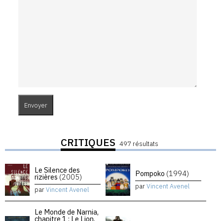
CRITIQUES
497 résultats
Le Silence des
Pompoko
(1994)
rizières
(2005)
par
Vincent Avenel
par
Vincent Avenel
Le Monde de Narnia,
chapitre 1 : Le Lion,