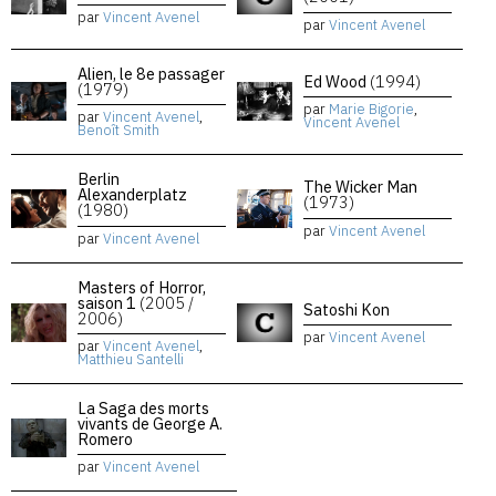
par
Vincent Avenel
par
Vincent Avenel
Alien, le 8e passager
Ed Wood
(1994)
(1979)
par
Marie Bigorie
,
par
Vincent Avenel
,
Vincent Avenel
Benoît Smith
Berlin
The Wicker Man
Alexanderplatz
(1973)
(1980)
par
Vincent Avenel
par
Vincent Avenel
Masters of Horror,
saison 1
(2005 /
Satoshi Kon
2006)
par
Vincent Avenel
par
Vincent Avenel
,
Matthieu Santelli
La Saga des morts
vivants de George A.
Romero
par
Vincent Avenel