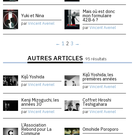
Mais où est donc
Yuki et Nina
mon formulaire
42B‑6 ?
par
Vincent Avenel
par
Vincent Avenel
←
1
2
3
→
AUTRES ARTICLES
95 résultats
Kijû Yoshida, les
Kijû Yoshida
premières années
par
Vincent Avenel
par
Vincent Avenel
Kenji Mizoguchi, les
Coffret Hiroshi
années 30
Teshigahara
par
Vincent Avenel
par
Vincent Avenel
L’Association
Rebond pour La
Omohide Poroporo
Commune