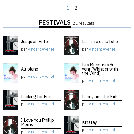
←
1
2
FESTIVALS
21 résultats
Jusqu’en Enfer
La Terre de la folie
par
Vincent Avenel
par
Vincent Avenel
Les Murmures du
Altiplano
vent (Whisper with
the Wind)
par
Vincent Avenel
par
Vincent Avenel
Looking for Eric
Lenny and the Kids
par
Vincent Avenel
par
Vincent Avenel
I Love You Phillip
Kinatay
Morris
par
Vincent Avenel
par
Vincent Avenel