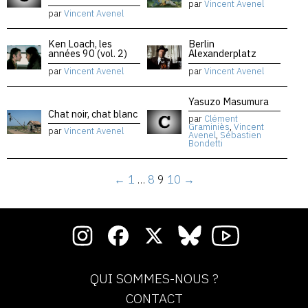
par
Vincent Avenel
par
Vincent Avenel
Ken Loach, les
Berlin
années 90 (vol. 2)
Alexanderplatz
par
Vincent Avenel
par
Vincent Avenel
Yasuzo Masumura
Chat noir, chat blanc
par
Clément
Graminiès
,
Vincent
par
Vincent Avenel
Avenel
,
Sébastien
Bondetti
←
1
…
8
9
10
→
QUI SOMMES-NOUS ?
CONTACT