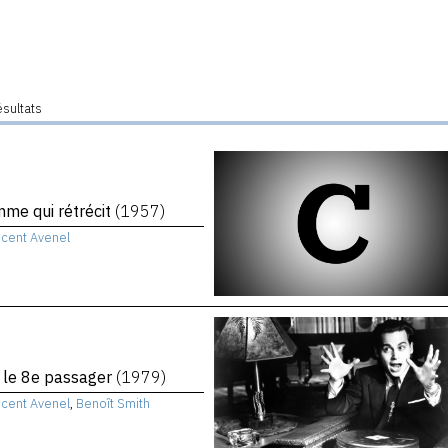
ésultats
me qui rétrécit
(1957)
ncent Avenel
, le 8e passager
(1979)
ncent Avenel
,
Benoît Smith