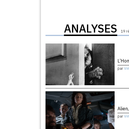
ANALYSES
19 r
L’Hom
par
Vi
Alien
par
Vi