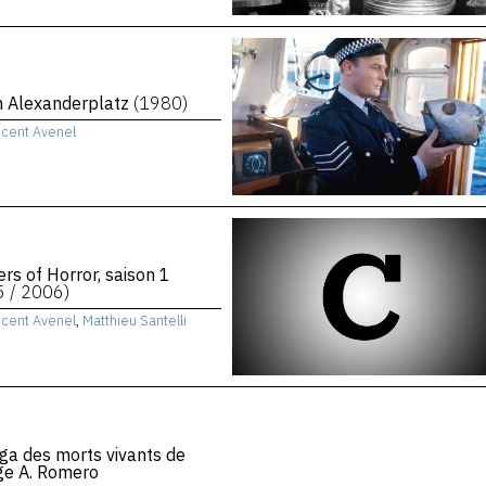
n Alexanderplatz
(1980)
ncent Avenel
rs of Horror, saison 1
5 / 2006)
ncent Avenel
,
Matthieu Santelli
ga des morts vivants de
ge A. Romero