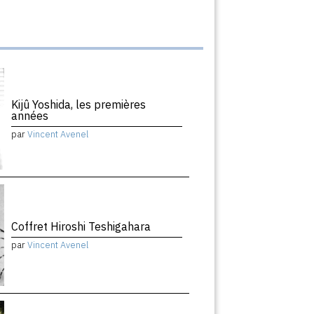
Kijû Yoshida, les premières
années
par
Vincent Avenel
Coffret Hiroshi Teshigahara
par
Vincent Avenel