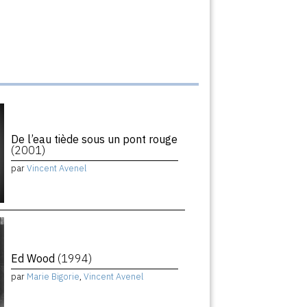
De l’eau tiède sous un pont rouge
(2001)
par
Vincent Avenel
Ed Wood
(1994)
par
Marie Bigorie
,
Vincent Avenel