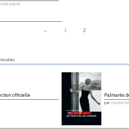
ncent Avenel
←
1
2
résultats
tion officielle
Palmarès de
par
Vincent Av