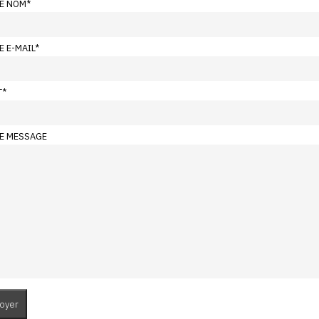
E NOM
*
E E-MAIL
*
T
*
E MESSAGE