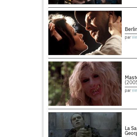
Berli
par
Vi
Maste
(200
par
Vi
La Sa
Geor