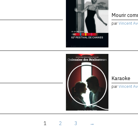
Mourir co
par
Vincent Av
Karaoke
par
Vincent Av
1
2
3
→