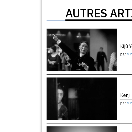
AUTRES ART
Kijû 
par
Vi
Kenji
par
Vi