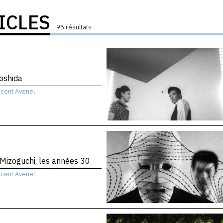
ICLES
95 résultats
Yoshida
ncent Avenel
 Mizoguchi, les années 30
ncent Avenel