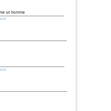
mme un homme
enel
enel