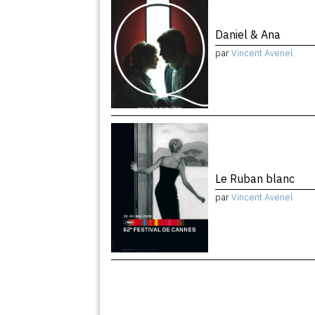
Daniel & Ana
par
Vincent Avenel
Le Ruban blanc
par
Vincent Avenel